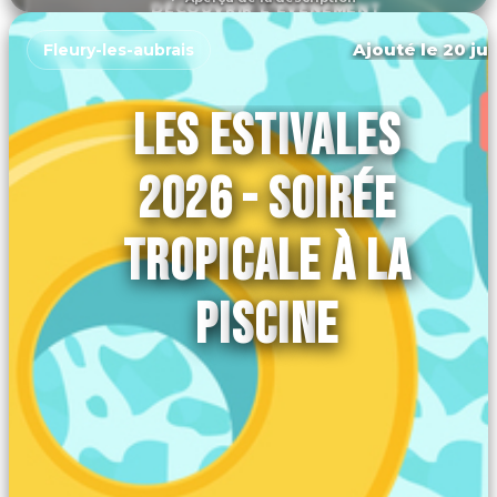
DÉCOUVRIR L'ÉVÉNEMENT
Ajouté le 20 jui
Fleury-les-aubrais
LES ESTIVALES
2026 - SOIRÉE
TROPICALE À LA
PISCINE