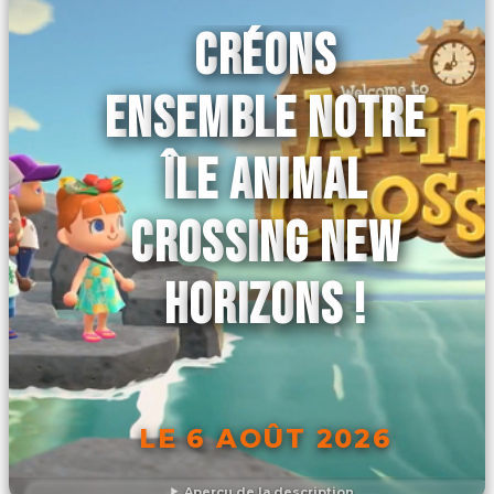
CRÉONS
ENSEMBLE NOTRE
ÎLE ANIMAL
CROSSING NEW
HORIZONS !
LE 6 AOÛT 2026
Aperçu de la description