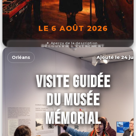
LE 6 AOÛT 2026
Aperçu de la description
DÉCOUVRIR L'ÉVÉNEMENT
Ajouté le 24 jui
Orléans
VISITE GUIDÉE
DU MUSÉE
MÉMORIAL