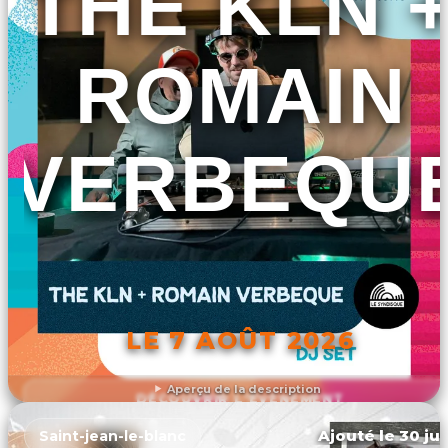
THE KLN 
ROMAIN
VERBEQU
LE 7 AOÛT 2026
Aperçu de la description
DÉCOUVRIR L'ÉVÉNEMENT
Ajouté le 30 jui
Saint-jean-le-blanc