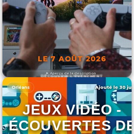
LE 7 AOÛT 2026
Aperçu de la description
DÉCOUVRIR L'ÉVÉNEMENT
Ajouté le 30 jui
Orléans
JEUX VIDÉO -
DÉCOUVERTES D