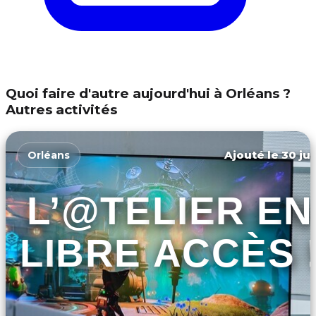
Quoi faire d'autre aujourd'hui à Orléans ?
Autres activités
Ajouté le 30 jui
Orléans
L’@TELIER EN
LIBRE ACCÈS 