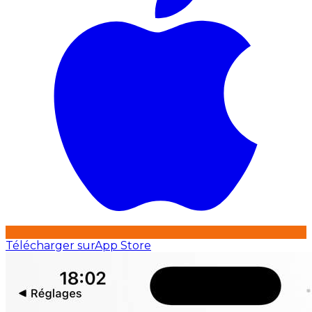
Télécharger sur
App Store