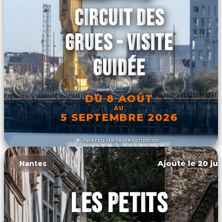
CIRCUIT DES
GRUES - VISITE
GUIDÉE
DU 8 AOÛT
AU
5 SEPTEMBRE 2026
Aperçu de la description
DÉCOUVRIR L'ÉVÉNEMENT
Ajouté le 20 jui
Nantes
LES PETITS