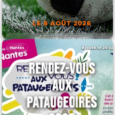
LE 8 AOÛT 2026
Aperçu de la description
DÉCOUVRIR L'ÉVÉNEMENT
Ajouté le 20 jui
Nantes
RENDEZ-VOUS
AUX
PATAUGEOIRES