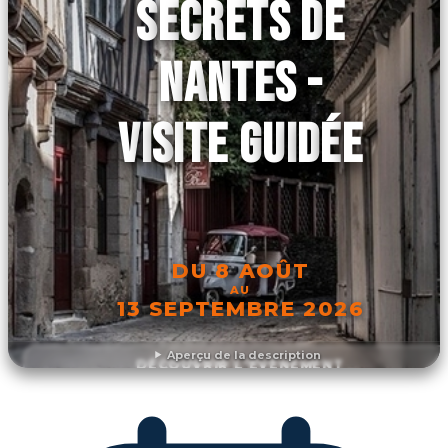
SECRETS DE
NANTES -
VISITE GUIDÉE
DU 8 AOÛT
AU
13 SEPTEMBRE 2026
Aperçu de la description
DÉCOUVRIR L'ÉVÉNEMENT