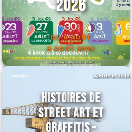
2026
DU 6 AOÛT
AU
8 AOÛT 2026
Aperçu de la description
DÉCOUVRIR L'ÉVÉNEMENT
Ajouté le 20 jui
Nantes
HISTOIRES DE
STREET ART ET
GRAFFITIS -