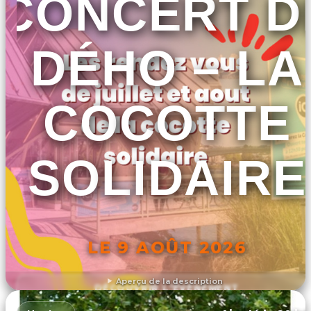
CONCERT D
DÉHO – LA
COCOTTE
SOLIDAIRE
LE 9 AOÛT 2026
Aperçu de la description
DÉCOUVRIR L'ÉVÉNEMENT