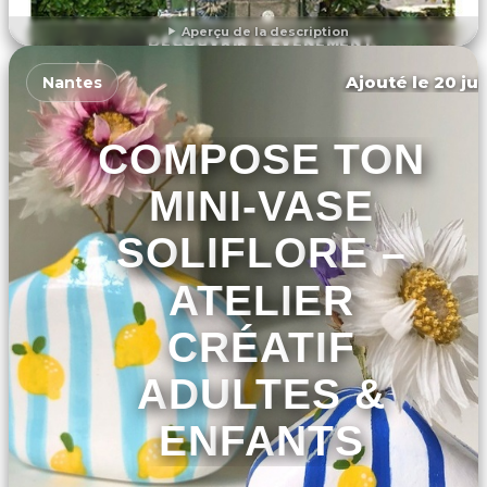
Aperçu de la description
DÉCOUVRIR L'ÉVÉNEMENT
Ajouté le 20 jui
Nantes
COMPOSE TON
MINI-VASE
SOLIFLORE –
ATELIER
CRÉATIF
ADULTES &
ENFANTS