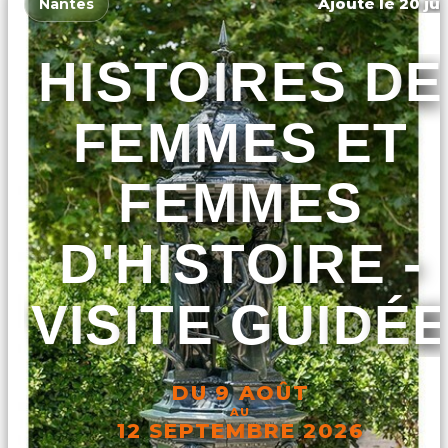
Ajouté le 20 jui
Nantes
HISTOIRES DE
FEMMES ET
FEMMES
D'HISTOIRE -
VISITE GUIDÉ
DU 9 AOÛT
AU
12 SEPTEMBRE 2026