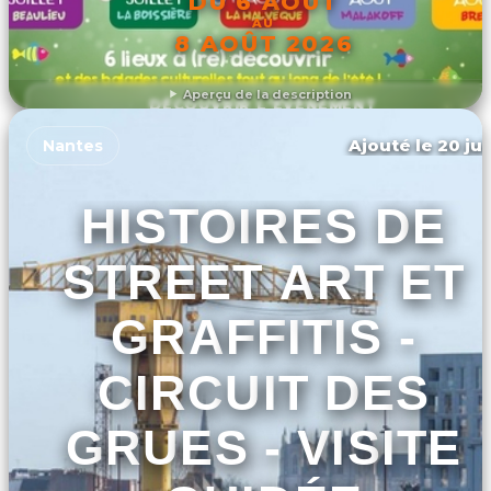
DU 6 AOÛT
AU
8 AOÛT 2026
Aperçu de la description
DÉCOUVRIR L'ÉVÉNEMENT
Ajouté le 20 jui
Nantes
HISTOIRES DE
STREET ART ET
GRAFFITIS -
CIRCUIT DES
GRUES - VISITE