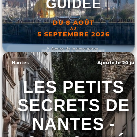
GUIDÉE
DU 8 AOÛT
AU
5 SEPTEMBRE 2026
Aperçu de la description
DÉCOUVRIR L'ÉVÉNEMENT
Ajouté le 20 jui
Nantes
LES PETITS
SECRETS DE
NANTES -