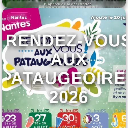
Aperçu de la description
DÉCOUVRIR L'ÉVÉNEMENT
Ajouté le 20 jui
Nantes
RENDEZ-VOU
AUX
PATAUGEOIRE
2026