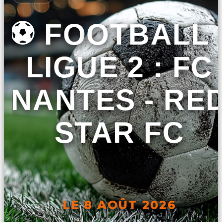
⚽ FOOTBALL 
LIGUE 2 : FC
NANTES - RE
STAR FC
LE 8 AOÛT 2026