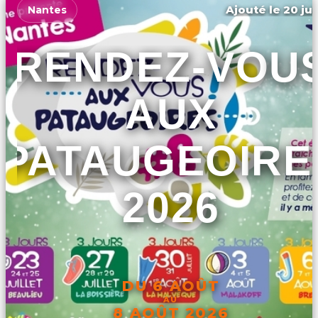
Ajouté le 20 jui
Nantes
RENDEZ-VOU
AUX
PATAUGEOIRE
2026
DU 6 AOÛT
AU
8 AOÛT 2026