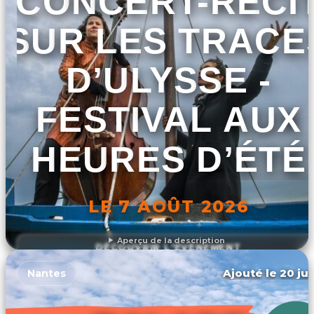
CONCERT-RÉCI
SUR LES TRACE
D’ULYSSE -
FESTIVAL AUX
HEURES D’ÉTÉ
LE 7 AOÛT 2026
Aperçu de la description
DÉCOUVRIR L'ÉVÉNEMENT
Ajouté le 20 jui
Nantes