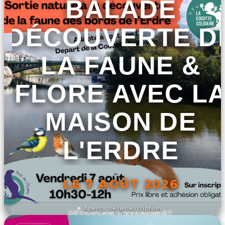
BALADE
DÉCOUVERTE D
LA FAUNE &
FLORE AVEC L
MAISON DE
L'ERDRE
LE 7 AOÛT 2026
Aperçu de la description
DÉCOUVRIR L'ÉVÉNEMENT