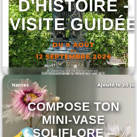
D'HISTOIRE -
VISITE GUIDÉ
DU 9 AOÛT
AU
12 SEPTEMBRE 2026
Aperçu de la description
DÉCOUVRIR L'ÉVÉNEMENT
Ajouté le 20 jui
Nantes
COMPOSE TON
MINI-VASE
SOLIFLORE –