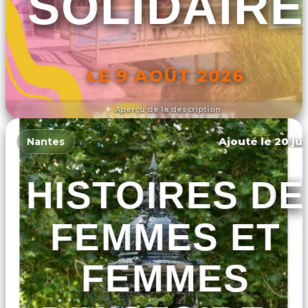
SOLIDAIRE
LE 9 AOÛT 2026
Aperçu de la description
DÉCOUVRIR L'ÉVÉNEMENT
Ajouté le 20 jui
Nantes
HISTOIRES DE
FEMMES ET
FEMMES