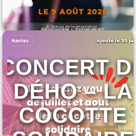
LE 9 AOÛT 2026
Aperçu de la description
DÉCOUVRIR L'ÉVÉNEMENT
Ajouté le 30 jui
Nantes
CONCERT D
DÉHO – LA
COCOTTE