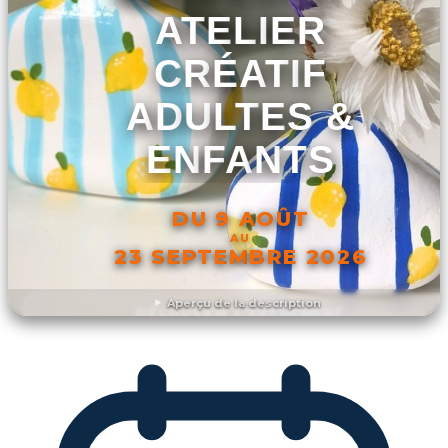
ATELIER
CRÉATIF
ADULTES &
ENFANTS
DU 9 AOÛT
AU
23 SEPTEMBRE 2026
Aperçu de la description
DÉCOUVRIR L'ÉVÉNEMENT