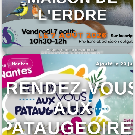
L'ERDRE
LE 7 AOÛT 2026
Aperçu de la description
DÉCOUVRIR L'ÉVÉNEMENT
Ajouté le 20 jui
Nantes
RENDEZ-VOU
AUX
PATAUGEOIRE