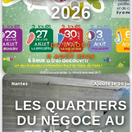
2026
DU 6 AOÛT
AU
8 AOÛT 2026
Aperçu de la description
DÉCOUVRIR L'ÉVÉNEMENT
Ajouté le 20 jui
Nantes
LES QUARTIERS
DU NÉGOCE AU