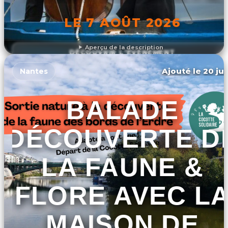
LE 7 AOÛT 2026
Aperçu de la description
DÉCOUVRIR L'ÉVÉNEMENT
Ajouté le 20 jui
Nantes
BALADE
DÉCOUVERTE D
LA FAUNE &
FLORE AVEC L
MAISON DE