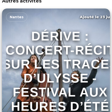
Autres activités
Ajouté le 23 jui
Nantes
DÉRIVE :
CONCERT-RÉCI
SUR LES TRACE
D’ULYSSE -
FESTIVAL AUX
HEURES D’ÉTÉ