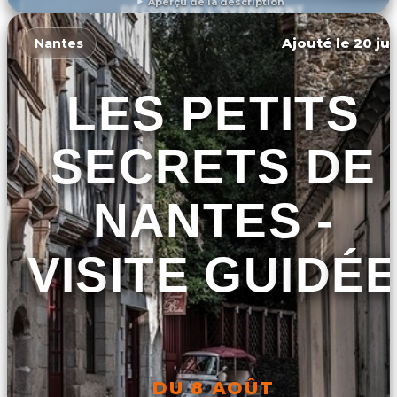
Aperçu de la description
DÉCOUVRIR L'ÉVÉNEMENT
Ajouté le 20 jui
Nantes
LES PETITS
SECRETS DE
NANTES -
VISITE GUIDÉ
DU 8 AOÛT