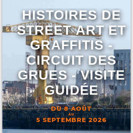
HISTOIRES DE
STREET ART ET
GRAFFITIS -
CIRCUIT DES
GRUES - VISITE
GUIDÉE
DU 8 AOÛT
AU
5 SEPTEMBRE 2026