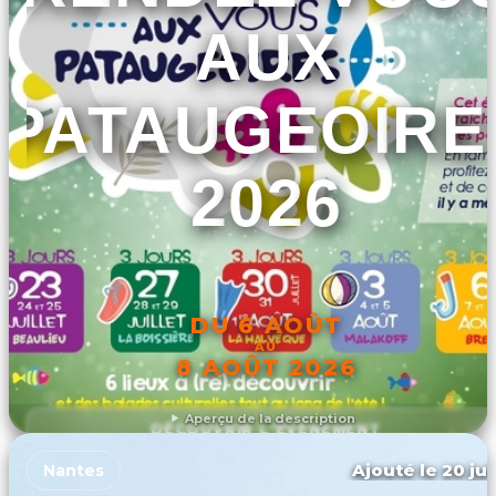
AUX
PATAUGEOIRE
2026
DU 6 AOÛT
AU
8 AOÛT 2026
Aperçu de la description
DÉCOUVRIR L'ÉVÉNEMENT
Ajouté le 20 jui
Nantes