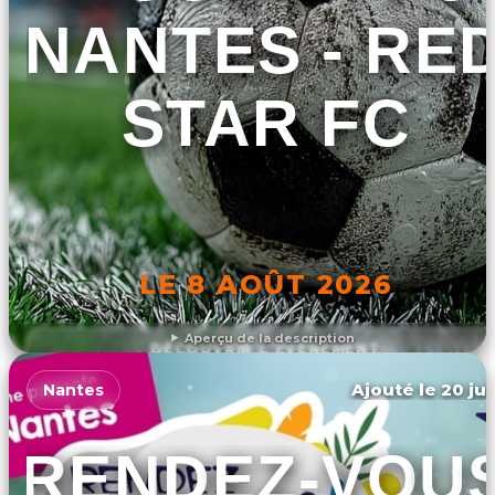
NANTES - RE
STAR FC
LE 8 AOÛT 2026
Aperçu de la description
DÉCOUVRIR L'ÉVÉNEMENT
Ajouté le 20 jui
Nantes
RENDEZ-VOU