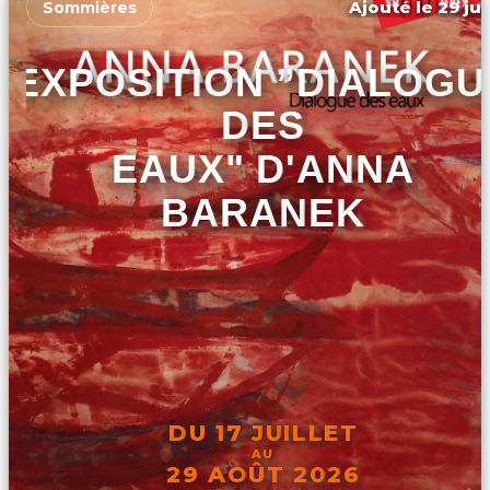
Ajouté le 29 jui
Sommières
EXPOSITION ”DIALOGU
DES
EAUX" D'ANNA
BARANEK
DU 17 JUILLET
AU
29 AOÛT 2026