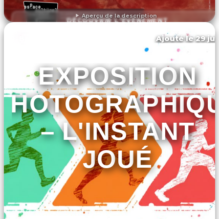
Aperçu de la description
DÉCOUVRIR L'ÉVÉNEMENT
Ajouté le 29 jui
Baillargues
EXPOSITION
PHOTOGRAPHIQ
– L'INSTANT
JOUÉ