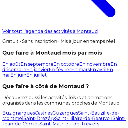
Voir tout l'agenda des activités à Montaud
Gratuit • Sans inscription • Mis à jour en temps réel
Que faire à Montaud mois par mois
En août
En septembre
En octobre
En novembre
En
décembre
En janvier
En février
En mars
En avril
En
mai
En juin
En juillet
Que faire à côté de Montaud ?
Découvrez aussi les activités, loisirs et animations
organisés dans les communes proches de Montaud.
Buzignargues
Castries
Guzargues
Saint-Bauzille-de-
Montmel
Saint-Drézéry
Saint-Hilaire-de-Beauvoir
Saint-
Jean-de-Cornies
Saint-Mathieu-de-Tréviers