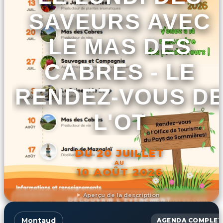
SAVEURS AVEC
LE MAS DES
CABRES - LE
RENDEZ-VOUS D
L'OT
DU 20 JUILLET
AU
10 AOÛT 2026
Aperçu de la description
DÉCOUVRIR L'ÉVÉNEMENT
Montaud
AGENDA COMPLET