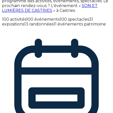
programme des activités, événements, spectacles. Le
prochain rendez-vous ? L'événement «
SON ET
LUMIÈRES DE CASTRIES
» à Castries.
100 activités
100 événements
100 spectacles
31
expositions
13 randonnées
11 événements patrimoine