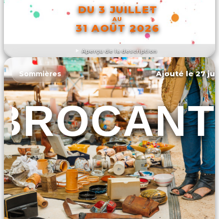
DU 3 JUILLET
AU
31 AOÛT 2026
Aperçu de la description
DÉCOUVRIR L'ÉVÉNEMENT
Ajouté le 27 jui
Sommières
BROCANT