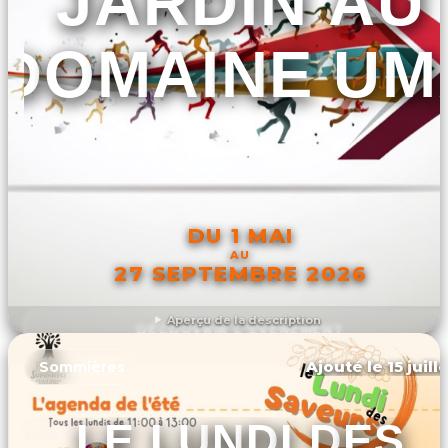
JARDIN AU
DOMAINE UM
DU 1 MAI
AU
27 SEPTEMBRE 2026
Aperçu de la description
DÉCOUVRIR L'ÉVÉNEMENT
Ajouté le 15 juill
Sommières
LE LUNDI DES