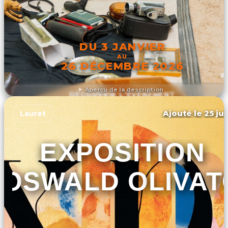
DU 3 JANVIER
AU
26 DÉCEMBRE 2026
Aperçu de la description
DÉCOUVRIR L'ÉVÉNEMENT
Ajouté le 25 jui
Lauret
EXPOSITION
OSWALD OLIVAT