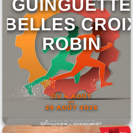
GUINGUETTE
BELLES CROI
ROBIN
DU 4 AOÛT
AU
29 AOÛT 2026
Aperçu de la description
DÉCOUVRIR L'ÉVÉNEMENT