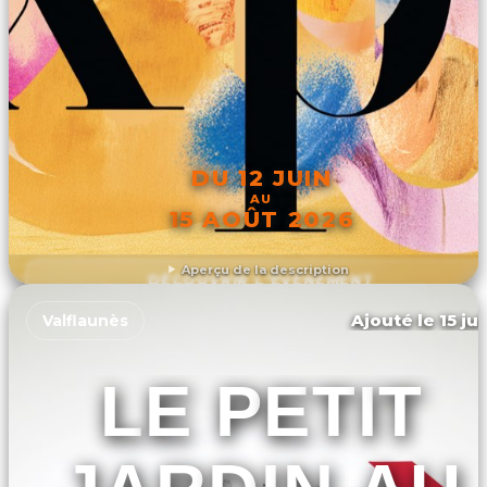
DU 12 JUIN
AU
15 AOÛT 2026
Aperçu de la description
DÉCOUVRIR L'ÉVÉNEMENT
Ajouté le 15 ju
Valflaunès
LE PETIT