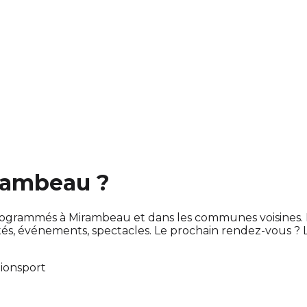
irambeau ?
nt programmés à Mirambeau et dans les communes voisine
s, événements, spectacles. Le prochain rendez-vous ?
tion
sport