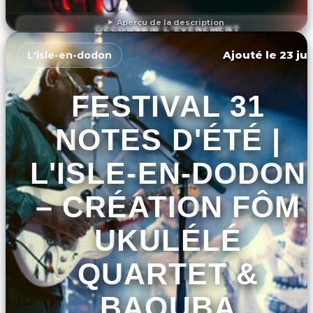
Aperçu de la description
DÉCOUVRIR L'ÉVÉNEMENT
Ajouté le 23 jui
L'isle-en-dodon
FESTIVAL 31
NOTES D'ÉTÉ |
L'ISLE-EN-DODON
– CRÉATION FÔM
UKULÉLÉ
QUARTET &
BAOUBA