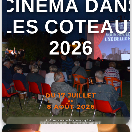
CINÉMA DAN
LES COTEAU
2026
DU 17 JUILLET
AU
8 AOÛT 2026
Aperçu de la description
DÉCOUVRIR L'ÉVÉNEMENT