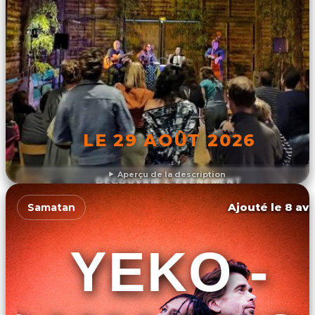
LE 29 AOÛT 2026
Aperçu de la description
DÉCOUVRIR L'ÉVÉNEMENT
Ajouté le 8 avr
Samatan
YEKO -