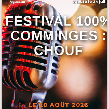
Ajouté le 24 juill
Agassac
FESTIVAL 100
COMMINGES :
CHOUF
LE 20 AOÛT 2026