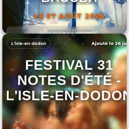
LE 27 AOÛT 2026
Aperçu de la description
DÉCOUVRIR L'ÉVÉNEMENT
Ajouté le 26 jui
L'isle-en-dodon
FESTIVAL 31
NOTES D'ÉTÉ -
L'ISLE-EN-DODO