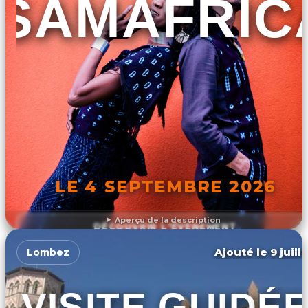
SAMAFRIC
LE 4 SEPTEMBRE 2026
Aperçu de la description
DÉCOUVRIR L'ÉVÉNEMENT
Ajouté le 9 juill
Lombez
VISITE GUIDÉ