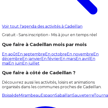
Voir tout l'agenda des activités à Cadeillan
Gratuit • Sans inscription • Mis à jour en temps réel
Que faire à Cadeillan mois par mois
En août
En septembre
En octobre
En novembre
En
décembre
En janvier
En février
En mars
En avril
En
mai
En juin
En juillet
Que faire à côté de Cadeillan ?
Découvrez aussi les activités, loisirs et animations
organisés dans les communes proches de Cadeillan.
Boissède
Mirambeau
Espaon
Sabaillan
Sauveterre
Tourn