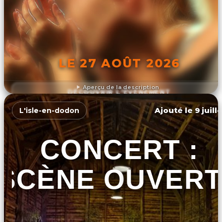
LE 27 AOÛT 2026
Aperçu de la description
DÉCOUVRIR L'ÉVÉNEMENT
Ajouté le 9 juill
L'isle-en-dodon
CONCERT :
SCÈNE OUVERT