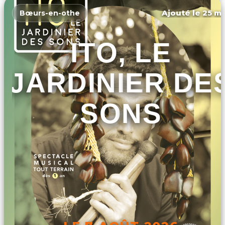
Ajouté le 25 ma
Bœurs-en-othe
ITO, LE
JARDINIER DE
SONS