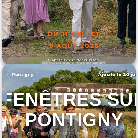
DU 31 JUILLET
AU
9 AOÛT 2026
Aperçu de la description
DÉCOUVRIR L'ÉVÉNEMENT
Ajouté le 20 jui
Pontigny
FENÊTRES SU
PONTIGNY