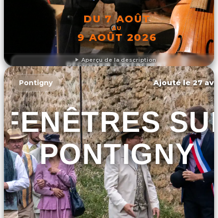
DU 7 AOÛT
AU
9 AOÛT 2026
Aperçu de la description
DÉCOUVRIR L'ÉVÉNEMENT
Ajouté le 27 avr
Pontigny
FENÊTRES SU
PONTIGNY