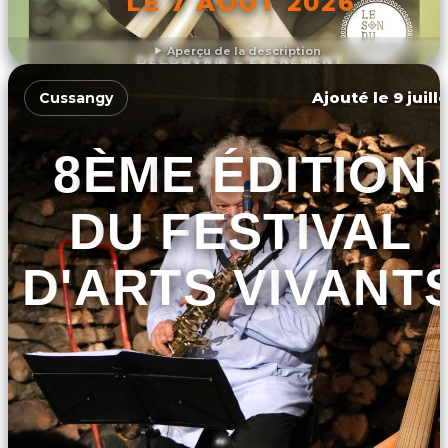
LE 7 AOÛT 2026
Aperçu de la description
DÉCOUVRIR L'ÉVÉNEMENT
Ajouté le 9 juill
Cussangy
8ÈME ÉDITION
DU FESTIVAL
D'ARTS VIVANT