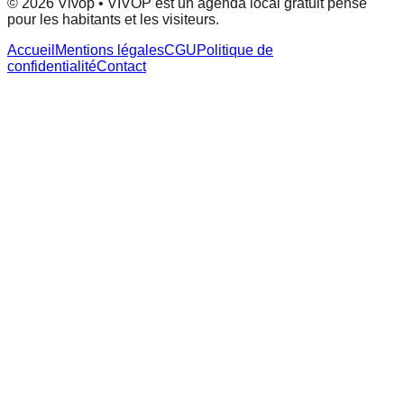
© 2026 Vivop • VIVOP est un agenda local gratuit pensé
pour les habitants et les visiteurs.
Accueil
Mentions légales
CGU
Politique de
confidentialité
Contact