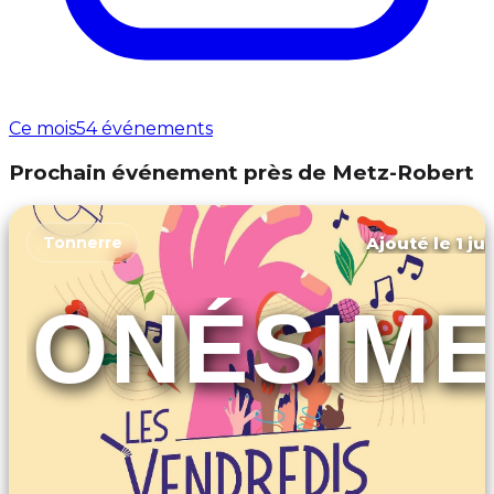
Ce mois
54 événements
Prochain événement près de Metz-Robert
Ajouté le 1 ju
Tonnerre
ONÉSIM