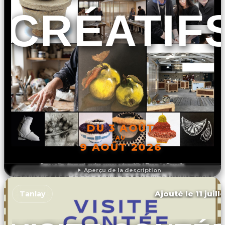
CRÉATIF
DU 3 AOÛT
AU
9 AOÛT 2026
Aperçu de la description
DÉCOUVRIR L'ÉVÉNEMENT
Ajouté le 11 juill
Tanlay