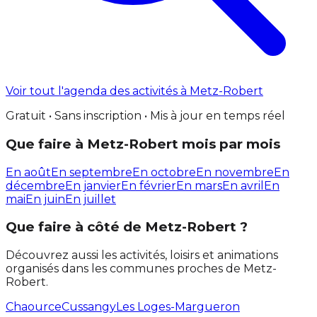
Voir tout l'agenda des activités à Metz-Robert
Gratuit • Sans inscription • Mis à jour en temps réel
Que faire à Metz-Robert mois par mois
En août
En septembre
En octobre
En novembre
En
décembre
En janvier
En février
En mars
En avril
En
mai
En juin
En juillet
Que faire à côté de Metz-Robert ?
Découvrez aussi les activités, loisirs et animations
organisés dans les communes proches de Metz-
Robert.
Chaource
Cussangy
Les Loges-Margueron