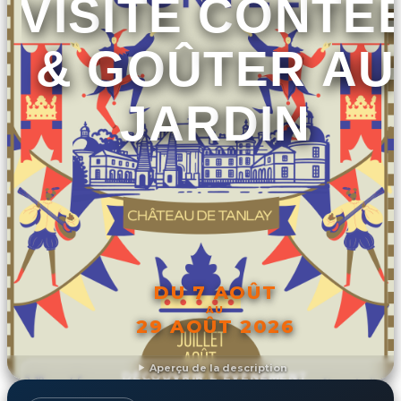
VISITE CONTÉ
& GOÛTER AU
JARDIN
DU 7 AOÛT
AU
29 AOÛT 2026
Aperçu de la description
DÉCOUVRIR L'ÉVÉNEMENT