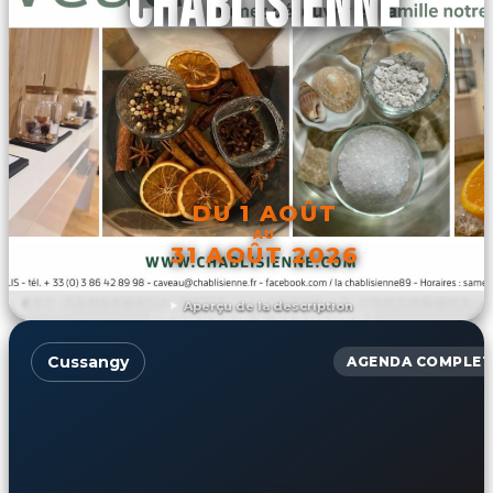
CHABLISIENNE
DU 1 AOÛT
AU
31 AOÛT 2026
Aperçu de la description
DÉCOUVRIR L'ÉVÉNEMENT
Cussangy
AGENDA COMPLET