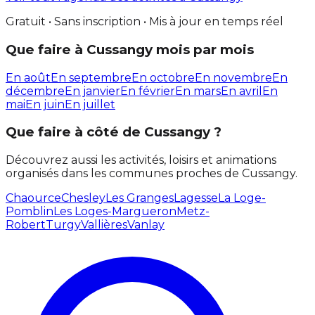
Gratuit • Sans inscription • Mis à jour en temps réel
Que faire à Cussangy mois par mois
En août
En septembre
En octobre
En novembre
En
décembre
En janvier
En février
En mars
En avril
En
mai
En juin
En juillet
Que faire à côté de Cussangy ?
Découvrez aussi les activités, loisirs et animations
organisés dans les communes proches de Cussangy.
Chaource
Chesley
Les Granges
Lagesse
La Loge-
Pomblin
Les Loges-Margueron
Metz-
Robert
Turgy
Vallières
Vanlay