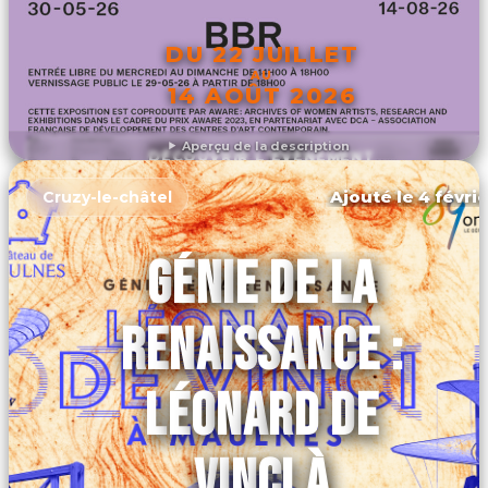
DU 22 JUILLET
AU
14 AOÛT 2026
Aperçu de la description
DÉCOUVRIR L'ÉVÉNEMENT
Ajouté le 4 févrie
Cruzy-le-châtel
GÉNIE DE LA
RENAISSANCE :
LÉONARD DE
VINCI À