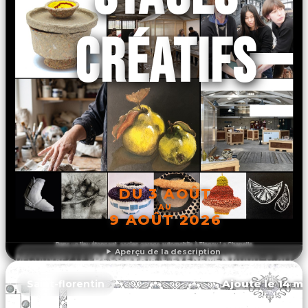
CRÉATIFS
DU 3 AOÛT
AU
9 AOÛT 2026
Aperçu de la description
DÉCOUVRIR L'ÉVÉNEMENT
Ajouté le 14 ma
Saint-florentin