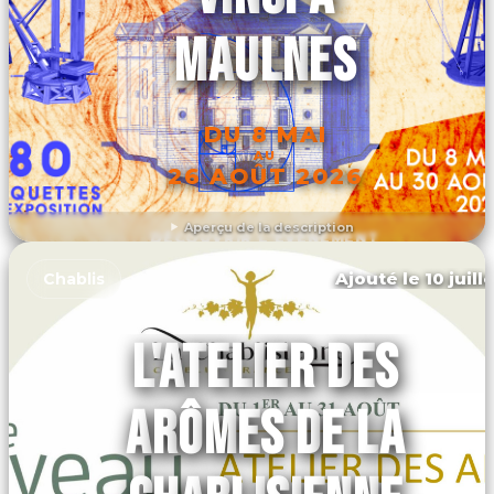
MAULNES
DU 8 MAI
AU
26 AOÛT 2026
Aperçu de la description
DÉCOUVRIR L'ÉVÉNEMENT
Ajouté le 10 juill
Chablis
L'ATELIER DES
ARÔMES DE LA