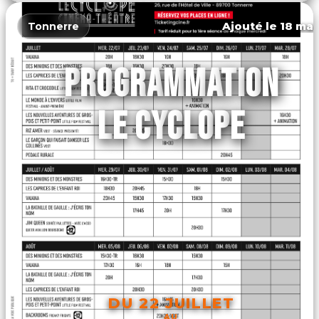
Ajouté le 18 mar
Tonnerre
PROGRAMMATION
LE CYCLOPE
DU 22 JUILLET
AU