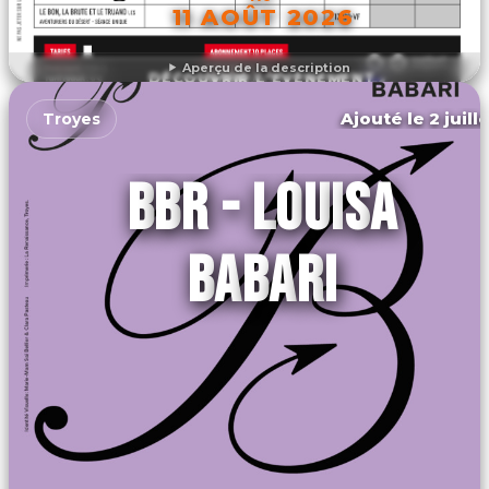
11 AOÛT 2026
Aperçu de la description
DÉCOUVRIR L'ÉVÉNEMENT
Ajouté le 2 juill
Troyes
BBR - LOUISA
BABARI