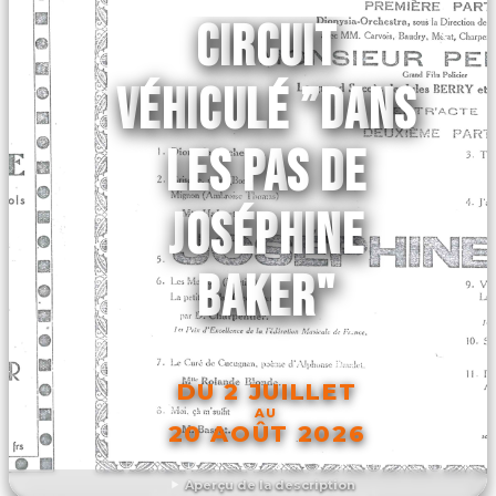
CIRCUIT
VÉHICULÉ ”DANS
LES PAS DE
JOSÉPHINE
BAKER"
DU 2 JUILLET
AU
20 AOÛT 2026
Aperçu de la description
DÉCOUVRIR L'ÉVÉNEMENT