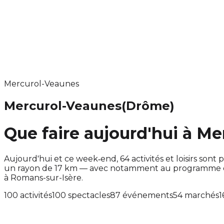
Mercurol-Veaunes
Mercurol-Veaunes
(Drôme)
Que faire aujourd'hui à M
Aujourd'hui et ce week‑end, 64 activités et loisirs s
un rayon de 17 km — avec notamment au programme des
à Romans-sur-Isère.
100 activités
100 spectacles
87 événements
54 marchés
1