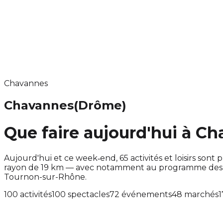
Chavannes
Chavannes
(Drôme)
Que faire aujourd'hui à C
Aujourd'hui et ce week‑end, 65 activités et loisirs s
rayon de 19 km — avec notamment au programme des ac
Tournon-sur-Rhône.
100 activités
100 spectacles
72 événements
48 marchés
1