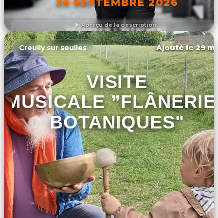
25 SEPTEMBRE 2026
Aperçu de la description
DÉCOUVRIR L'ÉVÉNEMENT
Ajouté le 29 ma
Creully sur seulles
VISITE
MUSICALE ”FLÂNERIE
BOTANIQUES"