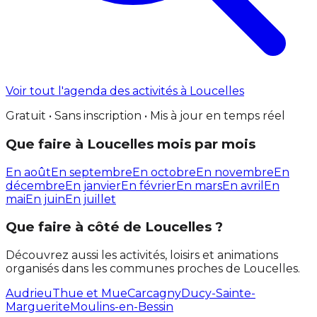
Voir tout l'agenda des activités à Loucelles
Gratuit • Sans inscription • Mis à jour en temps réel
Que faire à Loucelles mois par mois
En août
En septembre
En octobre
En novembre
En
décembre
En janvier
En février
En mars
En avril
En
mai
En juin
En juillet
Que faire à côté de Loucelles ?
Découvrez aussi les activités, loisirs et animations
organisés dans les communes proches de Loucelles.
Audrieu
Thue et Mue
Carcagny
Ducy-Sainte-
Marguerite
Moulins-en-Bessin