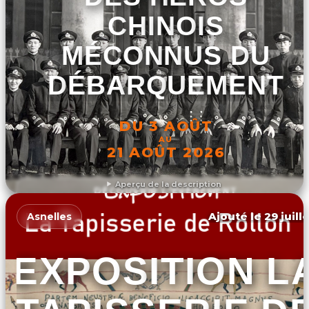
CHINOIS
MÉCONNUS DU
DÉBARQUEMENT
DU 3 AOÛT
AU
21 AOÛT 2026
Aperçu de la description
DÉCOUVRIR L'ÉVÉNEMENT
Ajouté le 29 juill
Asnelles
EXPOSITION L