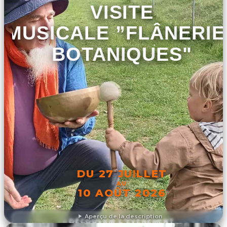
VISITE
MUSICALE ”FLÂNERIE
BOTANIQUES"
DU 27 JUILLET
AU
10 AOÛT 2026
Aperçu de la description
DÉCOUVRIR L'ÉVÉNEMENT