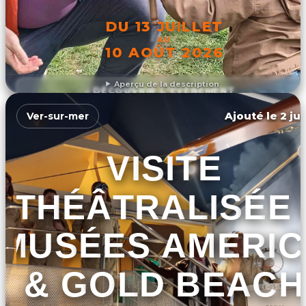
DU 13 JUILLET
AU
10 AOÛT 2026
Aperçu de la description
DÉCOUVRIR L'ÉVÉNEMENT
Ajouté le 2 ju
Ver-sur-mer
VISITE
THÉÂTRALISÉE 
MUSÉES AMERIC
& GOLD BEACH