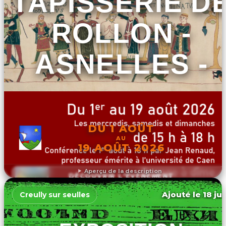
TAPISSERIE D
ROLLON -
ASNELLES -
DU 1 AOÛT
AU
19 AOÛT 2026
Aperçu de la description
DÉCOUVRIR L'ÉVÉNEMENT
Ajouté le 18 ju
Creully sur seulles