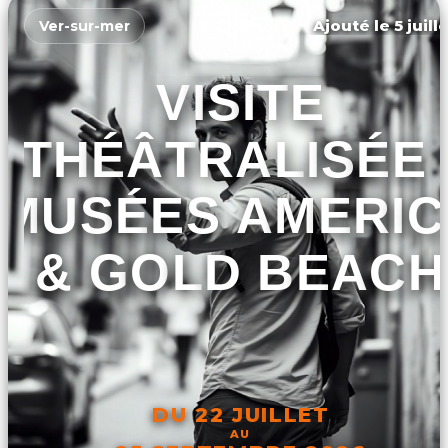
Ajouté le 5 juill
Ver-sur-mer
VISITE
THÉÂTRALISÉE 
MUSÉES AMERIC
& GOLD BEACH
DU 22 JUILLET
AU