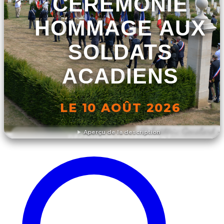
CÉRÉMONIE
HOMMAGE AUX
SOLDATS
ACADIENS
LE 10 AOÛT 2026
Aperçu de la description
DÉCOUVRIR L'ÉVÉNEMENT