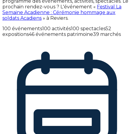
programme des événements, activités, spectacles. Le
prochain rendez-vous ? L'événement «
Festival La
Semaine Acadienne : Cérémonie hommage aux
soldats Acadiens
» à Reviers.
100 événements
100 activités
100 spectacles
52
expositions
46 événements patrimoine
39 marchés