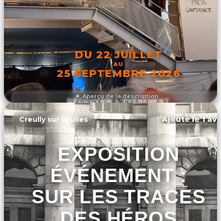
DU 22 JUILLET
AU
25 SEPTEMBRE 2026
Aperçu de la description
DÉCOUVRIR L'ÉVÉNEMENT
Ajouté le 1 avr
Creully sur seulles
EXPOSITION
ÉVÉNEMENT :
SUR LES TRACES
DES HÉROS