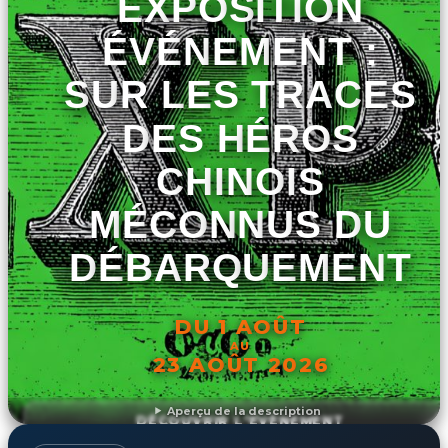
EXPOSITION
ÉVÉNEMENT :
SUR LES TRACES
DES HÉROS
CHINOIS
MÉCONNUS DU
DÉBARQUEMENT
DU 1 AOÛT
AU
23 AOÛT 2026
Aperçu de la description
DÉCOUVRIR L'ÉVÉNEMENT