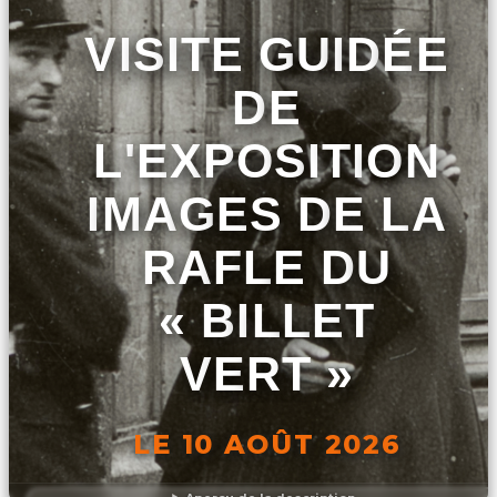
VISITE GUIDÉE
DE
L'EXPOSITION
IMAGES DE LA
RAFLE DU
« BILLET
VERT »
LE 10 AOÛT 2026