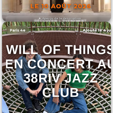
LE 10 AOÛT 2026
Aperçu de la description
DÉCOUVRIR L'ÉVÉNEMENT
Ajouté le 4 jui
Paris 4e
WILL OF THING
EN CONCERT A
38RIV JAZZ
CLUB