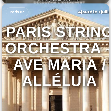
Aperçu de la description
DÉCOUVRIR L'ÉVÉNEMENT
Ajouté le 1 juill
Paris 8e
PARIS STRIN
ORCHESTRA 
AVE MARIA /
ALLÉLUIA