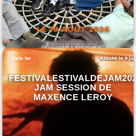
LE 10 AOÛT 2026
Aperçu de la description
DÉCOUVRIR L'ÉVÉNEMENT
Ajouté le 9 ju
Paris 1er
#FESTIVALESTIVALDEJAM20
JAM SESSION DE
MAXENCE LEROY