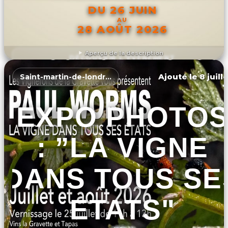
DU 26 JUIN
AU
28 AOÛT 2026
Aperçu de la description
DÉCOUVRIR L'ÉVÉNEMENT
Ajouté le 8 juill
Saint-martin-de-londres
EXPO PHOTOS
: ”LA VIGNE
DANS TOUS SE
ETATS"