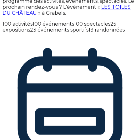
programme des activités, événements, spectacles. Le
prochain rendez-vous ? L'événement «
LES TOILES
DU CHÂTEAU
» à Grabels.
100 activités
100 événements
100 spectacles
25
expositions
23 événements sportifs
13 randonnées