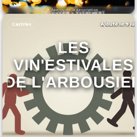
Aperçu de la description
DÉCOUVRIR L'ÉVÉNEMENT
Ajouté le 9 ju
Castries
LES
VIN'ESTIVALES
DE L'ARBOUSIE