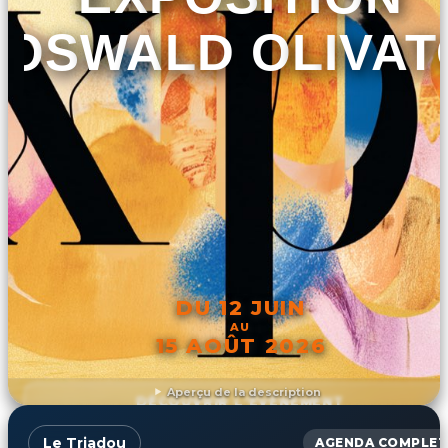
OSWALD OLIVAT
DU 12 JUIN
AU
15 AOÛT 2026
Aperçu de la description
DÉCOUVRIR L'ÉVÉNEMENT
Le Triadou
AGENDA COMPLET