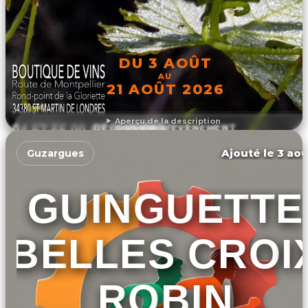
DU 3 AOÛT
AU
21 AOÛT 2026
Aperçu de la description
DÉCOUVRIR L'ÉVÉNEMENT
Ajouté le 3 aoû
Guzargues
GUINGUETTE
BELLES CROI
ROBIN