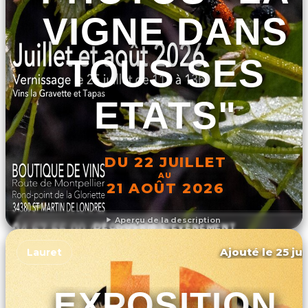
VIGNE DANS
TOUS SES
ETATS"
DU 22 JUILLET
AU
21 AOÛT 2026
Aperçu de la description
DÉCOUVRIR L'ÉVÉNEMENT
Ajouté le 25 jui
Lauret
EXPOSITION