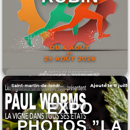
DU 4 AOÛT
AU
29 AOÛT 2026
Aperçu de la description
DÉCOUVRIR L'ÉVÉNEMENT
Ajouté le 8 juill
Saint-martin-de-londres
EXPO
PHOTOS ”LA