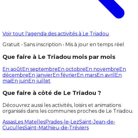
Voir tout l'agenda des activités à Le Triadou
Gratuit • Sans inscription • Mis à jour en temps réel
Que faire à Le Triadou mois par mois
En août
En septembre
En octobre
En novembre
En
décembre
En janvier
En février
En mars
En avril
En
mai
En juin
En juillet
Que faire à côté de Le Triadou ?
Découvrez aussi les activités, loisirs et animations
organisés dans les communes proches de Le Triadou.
Assas
Les Matelles
Prades-le-Lez
Saint-Jean-de-
Cuculles
Saint-Mathieu-de-Tréviers