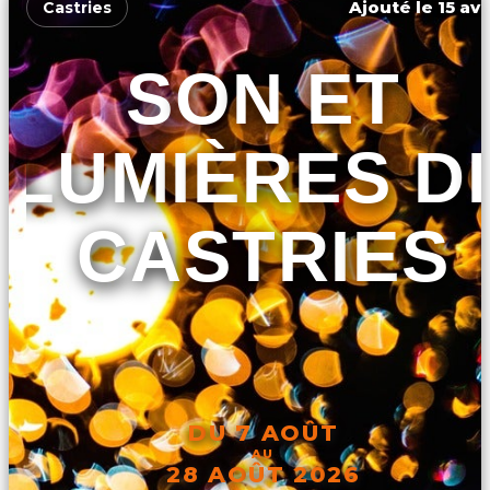
Ajouté le 15 avr
Castries
SON ET
LUMIÈRES D
CASTRIES
DU 7 AOÛT
AU
28 AOÛT 2026