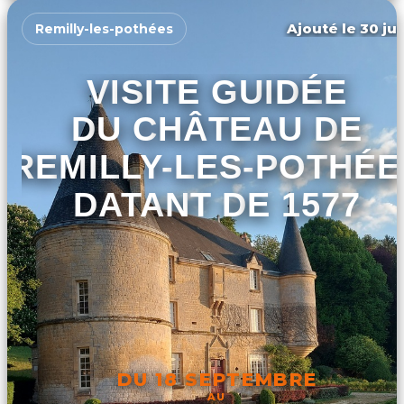
Ajouté le 30 jui
Remilly-les-pothées
VISITE GUIDÉE
DU CHÂTEAU DE
REMILLY-LES-POTHÉE
DATANT DE 1577
DU 18 SEPTEMBRE
AU