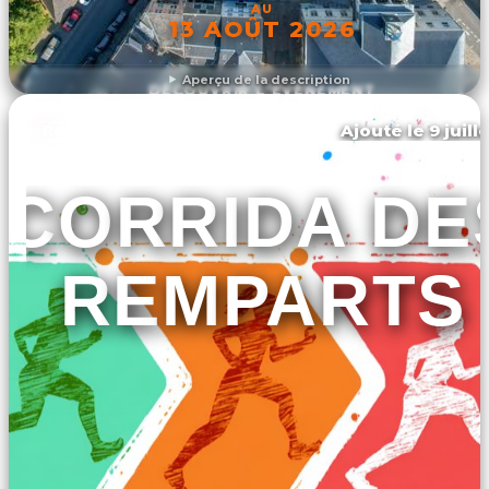
AU
13 AOÛT 2026
Aperçu de la description
DÉCOUVRIR L'ÉVÉNEMENT
Ajouté le 9 juill
Rocroi
CORRIDA DE
REMPARTS