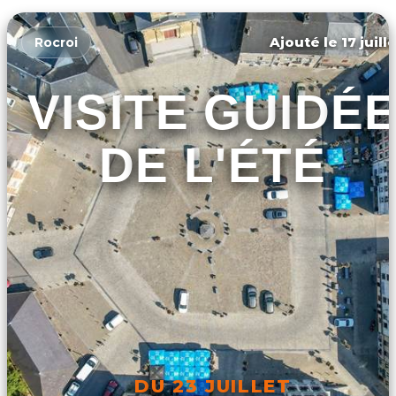
Ajouté le 17 juill
Rocroi
VISITE GUIDÉ
DE L'ÉTÉ
DU 23 JUILLET