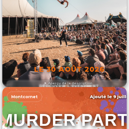
LE 30 AOÛT 2026
Aperçu de la description
DÉCOUVRIR L'ÉVÉNEMENT
Ajouté le 9 juill
Montcornet
MURDER PART