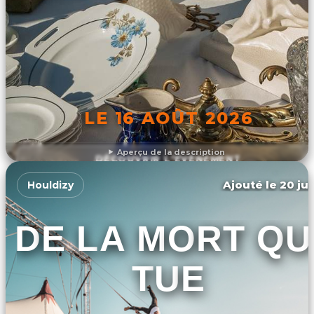
LE 16 AOÛT 2026
Aperçu de la description
DÉCOUVRIR L'ÉVÉNEMENT
Ajouté le 20 jui
Houldizy
DE LA MORT QU
TUE