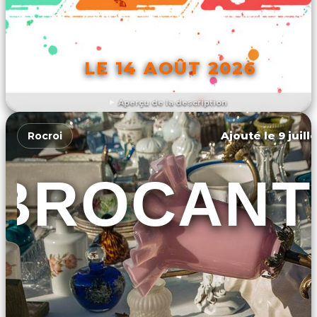
LE 14 AOÛT 2026
Aperçu de la description
DÉCOUVRIR L'ÉVÉNEMENT
Ajouté le 9 juill
Rocroi
BROCANT