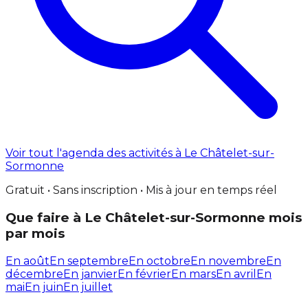
Voir tout l'agenda des activités à Le Châtelet-sur-
Sormonne
Gratuit • Sans inscription • Mis à jour en temps réel
Que faire à Le Châtelet-sur-Sormonne mois
par mois
En août
En septembre
En octobre
En novembre
En
décembre
En janvier
En février
En mars
En avril
En
mai
En juin
En juillet