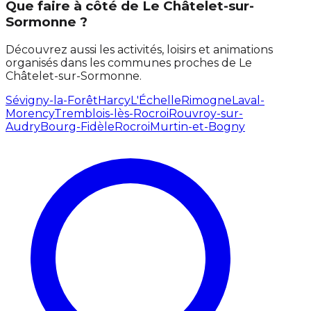
Que faire à côté de Le Châtelet-sur-
Sormonne ?
Découvrez aussi les activités, loisirs et animations
organisés dans les communes proches de Le
Châtelet-sur-Sormonne.
Sévigny-la-Forêt
Harcy
L'Échelle
Rimogne
Laval-
Morency
Tremblois-lès-Rocroi
Rouvroy-sur-
Audry
Bourg-Fidèle
Rocroi
Murtin-et-Bogny