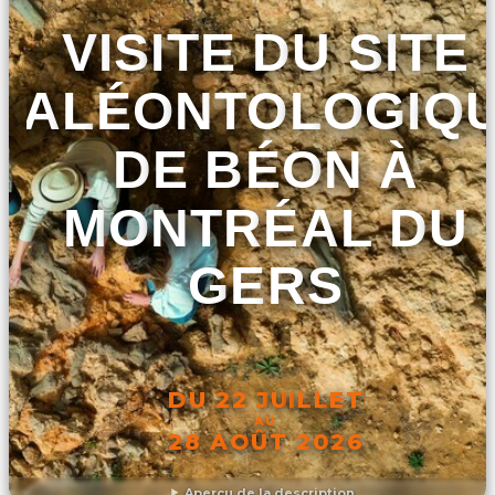
VISITE DU SITE
PALÉONTOLOGIQ
DE BÉON À
MONTRÉAL DU
GERS
DU 22 JUILLET
AU
28 AOÛT 2026
Aperçu de la description