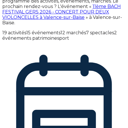
programme des activités, événements, marchés. Le
prochain rendez-vous ? L'événement «
11ème BACH
FESTIVAL GERS 2026 - CONCERT POUR DEUX
VIOLONCELLES à Valence-sur-Baïse
» à Valence-sur-
Baïse.
19 activités
15 événements
12 marchés
7 spectacles
2
événements patrimoine
sport