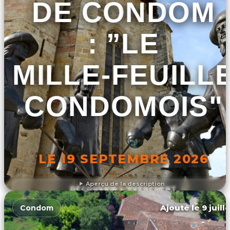
DE CONDOM
: ”LE
MILLE-FEUILL
CONDOMOIS"
LE 19 SEPTEMBRE 2026
Aperçu de la description
DÉCOUVRIR L'ÉVÉNEMENT
Ajouté le 9 juill
Condom