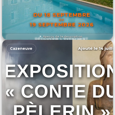
DU 18 SEPTEMBRE
AU
19 SEPTEMBRE 2026
Aperçu de la description
DÉCOUVRIR L'ÉVÉNEMENT
Ajouté le 14 juill
Cazeneuve
EXPOSITIO
« CONTE D
PÈLERIN »