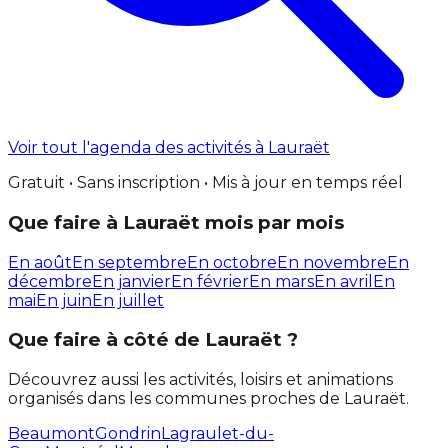
Voir tout l'agenda des activités à Lauraët
Gratuit • Sans inscription • Mis à jour en temps réel
Que faire à Lauraët mois par mois
En août
En septembre
En octobre
En novembre
En
décembre
En janvier
En février
En mars
En avril
En
mai
En juin
En juillet
Que faire à côté de Lauraët ?
Découvrez aussi les activités, loisirs et animations
organisés dans les communes proches de Lauraët.
Beaumont
Gondrin
Lagraulet-du-