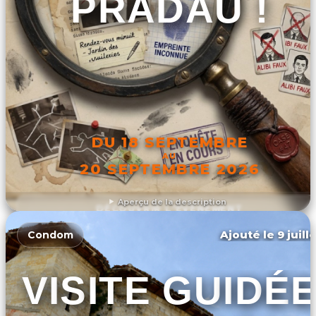
PRADAU !
DU 18 SEPTEMBRE
AU
20 SEPTEMBRE 2026
Aperçu de la description
DÉCOUVRIR L'ÉVÉNEMENT
Ajouté le 9 juill
Condom
VISITE GUIDÉ