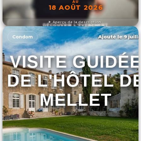
AU
18 AOÛT 2026
Aperçu de la description
DÉCOUVRIR L'ÉVÉNEMENT
Ajouté le 9 juill
Condom
VISITE GUIDÉ
DE L'HÔTEL D
MELLET