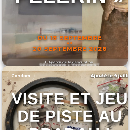
DU 18 SEPTEMBRE
AU
20 SEPTEMBRE 2026
Aperçu de la description
DÉCOUVRIR L'ÉVÉNEMENT
Ajouté le 9 juill
Condom
VISITE ET JEU
DE PISTE AU