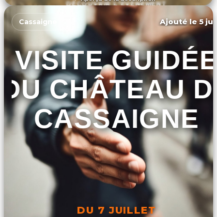
DÉCOUVRIR L'ÉVÉNEMENT
Ajouté le 5 ju
Cassaigne
VISITE GUIDÉ
DU CHÂTEAU D
CASSAIGNE
DU 7 JUILLET