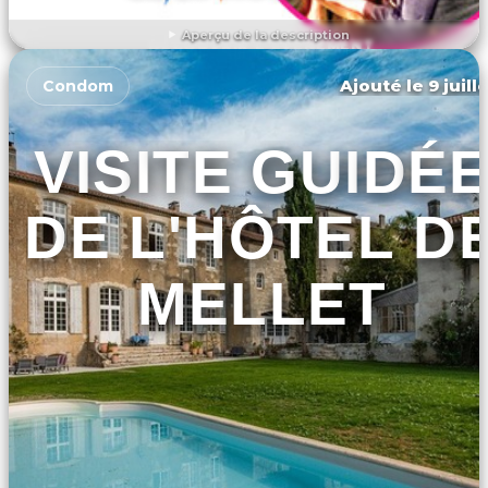
Aperçu de la description
DÉCOUVRIR L'ÉVÉNEMENT
Ajouté le 9 juill
Condom
VISITE GUIDÉ
DE L'HÔTEL D
MELLET