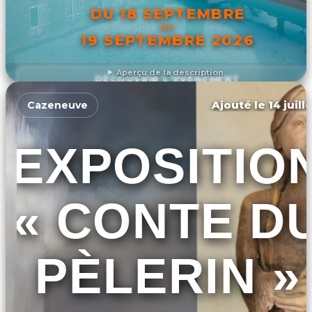
DU 18 SEPTEMBRE
AU
19 SEPTEMBRE 2026
Aperçu de la description
DÉCOUVRIR L'ÉVÉNEMENT
Ajouté le 14 juill
Cazeneuve
EXPOSITIO
« CONTE D
PÈLERIN »