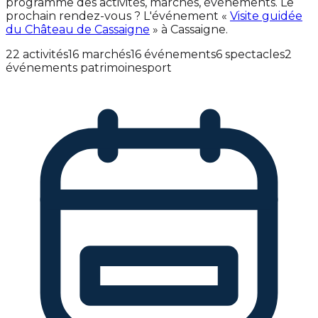
programme des activités, marchés, événements. Le
prochain rendez-vous ? L'événement «
Visite guidée
du Château de Cassaigne
» à Cassaigne.
22 activités
16 marchés
16 événements
6 spectacles
2
événements patrimoine
sport