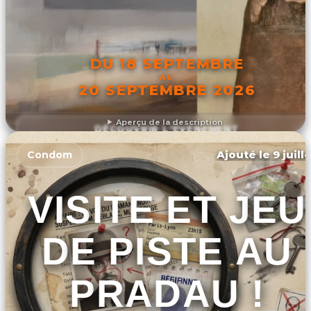
DU 18 SEPTEMBRE
AU
20 SEPTEMBRE 2026
Aperçu de la description
DÉCOUVRIR L'ÉVÉNEMENT
Ajouté le 9 juill
Condom
VISITE ET JEU
DE PISTE AU
PRADAU !