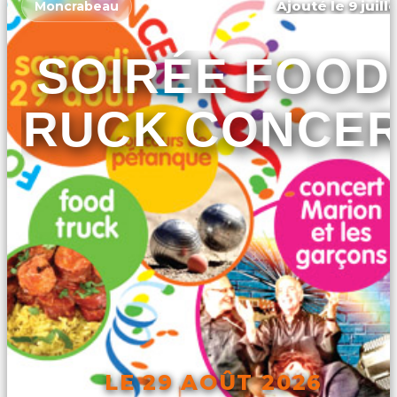
Ajouté le 9 juill
Moncrabeau
SOIRÉE FOOD
TRUCK CONCE
LE 29 AOÛT 2026