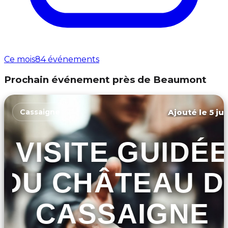
Ce mois
84 événements
Prochain événement près de Beaumont
Ajouté le 5 ju
Cassaigne
VISITE GUIDÉ
DU CHÂTEAU D
CASSAIGNE