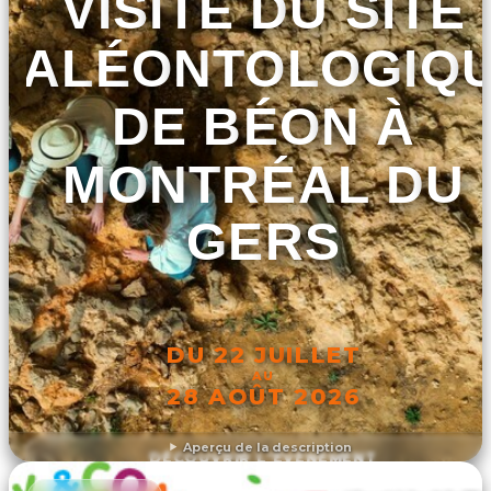
VISITE DU SITE
PALÉONTOLOGIQ
DE BÉON À
MONTRÉAL DU
GERS
DU 22 JUILLET
AU
28 AOÛT 2026
Aperçu de la description
DÉCOUVRIR L'ÉVÉNEMENT