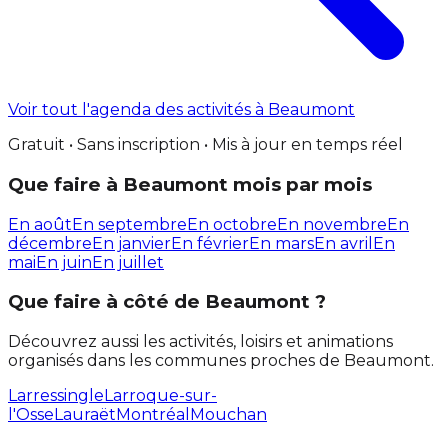
Voir tout l'agenda des activités à Beaumont
Gratuit • Sans inscription • Mis à jour en temps réel
Que faire à Beaumont mois par mois
En août
En septembre
En octobre
En novembre
En
décembre
En janvier
En février
En mars
En avril
En
mai
En juin
En juillet
Que faire à côté de Beaumont ?
Découvrez aussi les activités, loisirs et animations
organisés dans les communes proches de Beaumont.
Larressingle
Larroque-sur-
l'Osse
Lauraët
Montréal
Mouchan