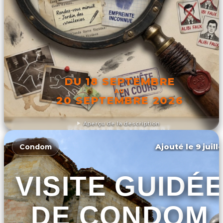
DU 18 SEPTEMBRE
AU
20 SEPTEMBRE 2026
Aperçu de la description
DÉCOUVRIR L'ÉVÉNEMENT
Ajouté le 9 juill
Condom
VISITE GUIDÉ
DE CONDOM