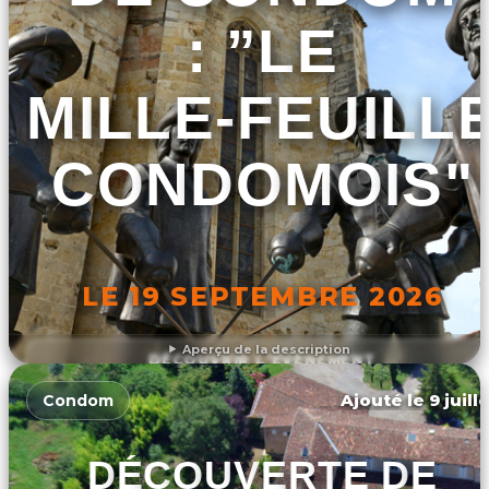
: ”LE
MILLE-FEUILL
CONDOMOIS"
LE 19 SEPTEMBRE 2026
Aperçu de la description
DÉCOUVRIR L'ÉVÉNEMENT
Ajouté le 9 juill
Condom
DÉCOUVERTE DE