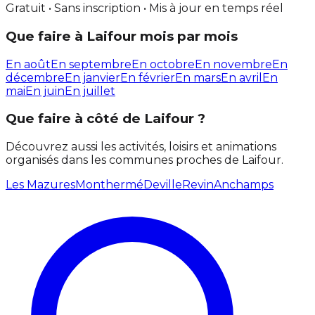
Gratuit • Sans inscription • Mis à jour en temps réel
Que faire à Laifour mois par mois
En août
En septembre
En octobre
En novembre
En
décembre
En janvier
En février
En mars
En avril
En
mai
En juin
En juillet
Que faire à côté de Laifour ?
Découvrez aussi les activités, loisirs et animations
organisés dans les communes proches de Laifour.
Les Mazures
Monthermé
Deville
Revin
Anchamps