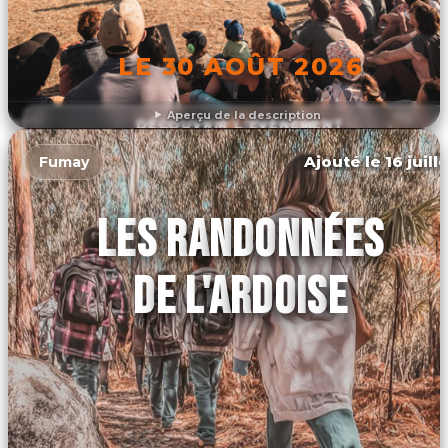
LE 30 AOÛT 2026
Aperçu de la description
DÉCOUVRIR L'ÉVÉNEMENT
Ajouté le 16 juill
Fumay
LES RANDONNÉES
DE L'ARDOISE