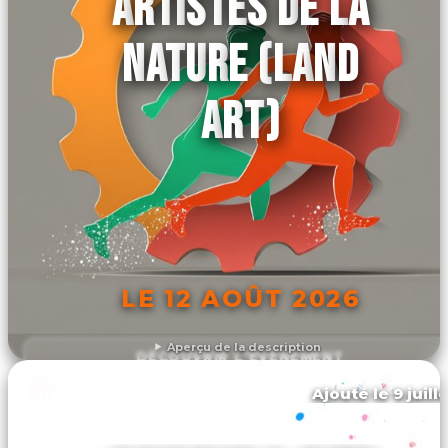
ARTISTES DE LA
NATURE (LAND
ART)
LE 12 AOÛT 2026
Aperçu de la description
DÉCOUVRIR L'ÉVÉNEMENT
Ajouté le 9 juill
Rocroi