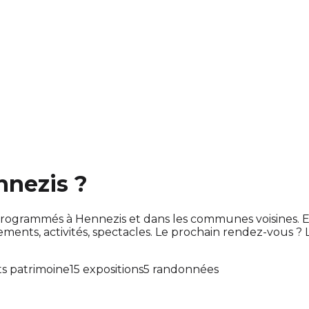
nnezis ?
ont programmés à Hennezis et dans les communes voisines
ts, activités, spectacles. Le prochain rendez-vous ?
s patrimoine
15 expositions
5 randonnées