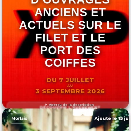
ANCIENS ET
ACTUELS SUR LE
FILET ET LE
PORT DES
COIFFES
DU 7 JUILLET
AU
3 SEPTEMBRE 2026
Aperçu de la description
DÉCOUVRIR L'ÉVÉNEMENT
Ajouté le 15 ju
Morlaix