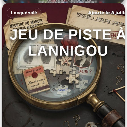
DÉCOUVRIR L'ÉVÉNEMENT
Ajouté le 8 juill
Locquénolé
JEU DE PISTE À
LANNIGOU