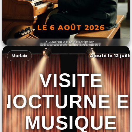
LE 6 AOÛT 2026
Aperçu de la description
DÉCOUVRIR L'ÉVÉNEMENT
Ajouté le 12 juill
Morlaix
VISITE
NOCTURNE E
MUSIQUE