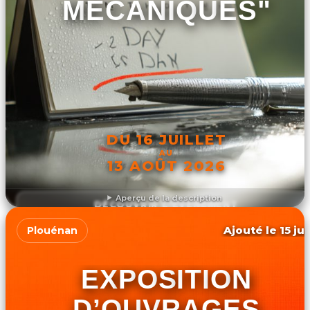
MÉCANIQUES"
DU 16 JUILLET
AU
13 AOÛT 2026
Aperçu de la description
DÉCOUVRIR L'ÉVÉNEMENT
Ajouté le 15 ju
Plouénan
EXPOSITION
D’OUVRAGES