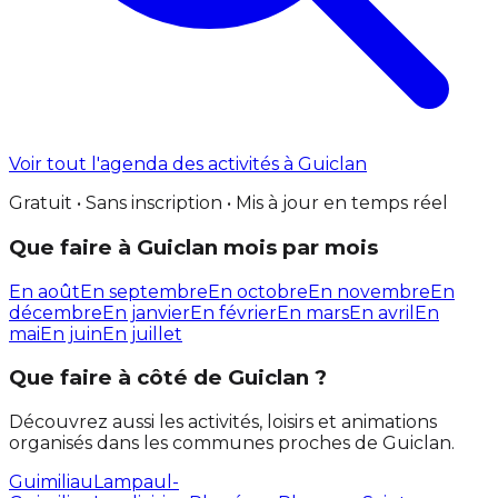
Voir tout l'agenda des activités à Guiclan
Gratuit • Sans inscription • Mis à jour en temps réel
Que faire à Guiclan mois par mois
En août
En septembre
En octobre
En novembre
En
décembre
En janvier
En février
En mars
En avril
En
mai
En juin
En juillet
Que faire à côté de Guiclan ?
Découvrez aussi les activités, loisirs et animations
organisés dans les communes proches de Guiclan.
Guimiliau
Lampaul-