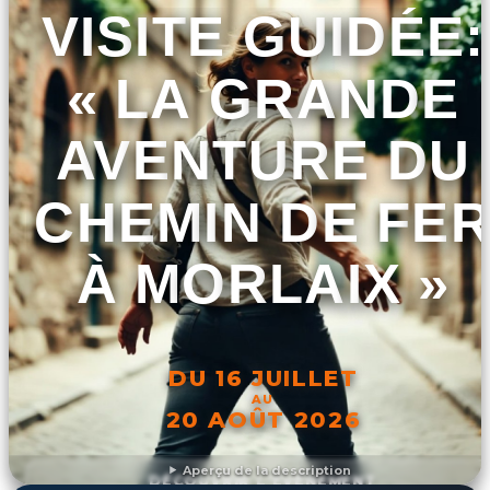
VISITE GUIDÉE:
« LA GRANDE
AVENTURE DU
CHEMIN DE FE
À MORLAIX »
DU 16 JUILLET
AU
20 AOÛT 2026
Aperçu de la description
DÉCOUVRIR L'ÉVÉNEMENT