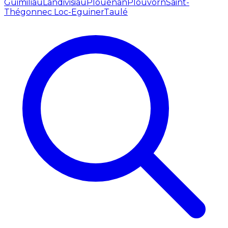
Guimiliau
Landivisiau
Plouénan
Plouvorn
Saint-
Thégonnec Loc-Eguiner
Taulé