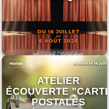
DU 16 JUILLET
AU
6 AOÛT 2026
Aperçu de la description
DÉCOUVRIR L'ÉVÉNEMENT
Ajouté le 18 juill
Morlaix
ATELIER
DÉCOUVERTE ”CART
POSTALES