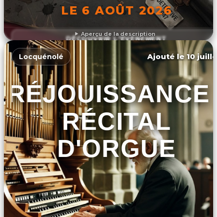
LE 6 AOÛT 2026
Aperçu de la description
DÉCOUVRIR L'ÉVÉNEMENT
Ajouté le 10 juill
Locquénolé
RÉJOUISSANCE 
RÉCITAL
D'ORGUE