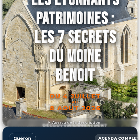
PATRIMOINES :
LES 7 SECRETS
DU MOINE
BENOIT
DU 4 JUILLET
AU
8 AOÛT 2026
Aperçu de la description
DÉCOUVRIR L'ÉVÉNEMENT
Guéron
AGENDA COMPLET