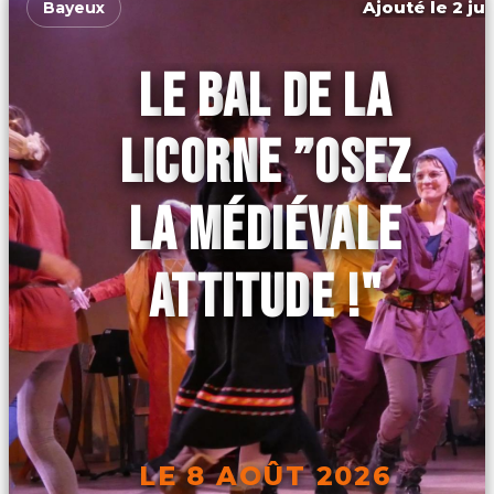
Ajouté le 2 ju
Bayeux
LE BAL DE LA
LICORNE ”OSEZ
LA MÉDIÉVALE
ATTITUDE !"
LE 8 AOÛT 2026