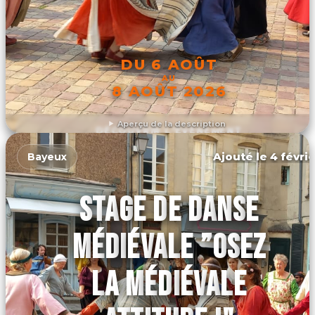
DU 6 AOÛT
AU
8 AOÛT 2026
Aperçu de la description
DÉCOUVRIR L'ÉVÉNEMENT
Ajouté le 4 févrie
Bayeux
STAGE DE DANSE
MÉDIÉVALE ”OSEZ
LA MÉDIÉVALE