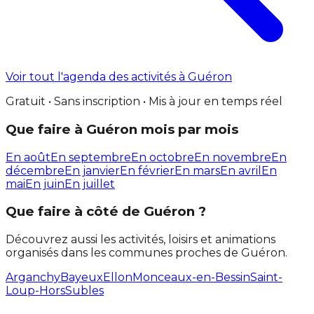
Voir tout l'agenda des activités à Guéron
Gratuit • Sans inscription • Mis à jour en temps réel
Que faire à Guéron mois par mois
En août
En septembre
En octobre
En novembre
En
décembre
En janvier
En février
En mars
En avril
En
mai
En juin
En juillet
Que faire à côté de Guéron ?
Découvrez aussi les activités, loisirs et animations
organisés dans les communes proches de Guéron.
Arganchy
Bayeux
Ellon
Monceaux-en-Bessin
Saint-
Loup-Hors
Subles