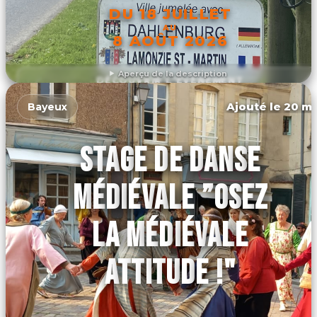
DU 18 JUILLET
AU
8 AOÛT 2026
Aperçu de la description
DÉCOUVRIR L'ÉVÉNEMENT
Ajouté le 20 ma
Bayeux
STAGE DE DANSE
MÉDIÉVALE ”OSEZ
LA MÉDIÉVALE
ATTITUDE !"