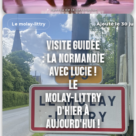
Aperçu de la description
DÉCOUVRIR L'ÉVÉNEMENT
Ajouté le 30 jui
Le molay-littry
VISITE GUIDÉE
: LA NORMANDIE
AVEC LUCIE !
LE
MOLAY-LITTRY
D'HIER À
AUJOURD'HUI !