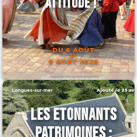
ATTITUDE !"
DU 6 AOÛT
AU
9 AOÛT 2026
Aperçu de la description
DÉCOUVRIR L'ÉVÉNEMENT
Ajouté le 25 avr
Longues-sur-mer
LES ETONNANTS
PATRIMOINES :