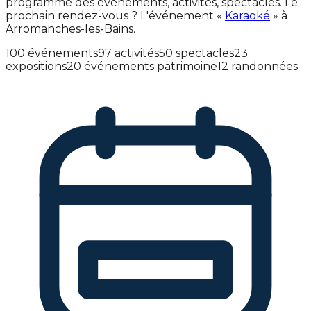
programme des événements, activités, spectacles. Le
prochain rendez-vous ? L'événement «
Karaoké
» à
Arromanches-les-Bains.
100 événements
97 activités
50 spectacles
23
expositions
20 événements patrimoine
12 randonnées