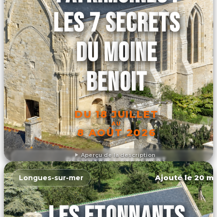
LES 7 SECRETS
DU MOINE
BENOIT
DU 18 JUILLET
AU
8 AOÛT 2026
Aperçu de la description
DÉCOUVRIR L'ÉVÉNEMENT
Ajouté le 20 ma
Longues-sur-mer
LES ETONNANTS