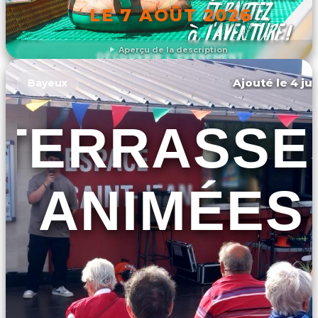
LE 7 AOÛT 2026
Aperçu de la description
DÉCOUVRIR L'ÉVÉNEMENT
Ajouté le 4 jui
Bayeux
TERRASSE
ANIMÉES