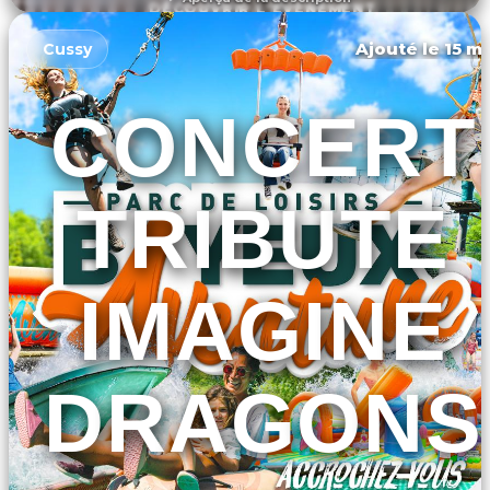
DÉCOUVRIR L'ÉVÉNEMENT
Ajouté le 15 ma
Cussy
CONCERT
TRIBUTE
IMAGINE
DRAGONS