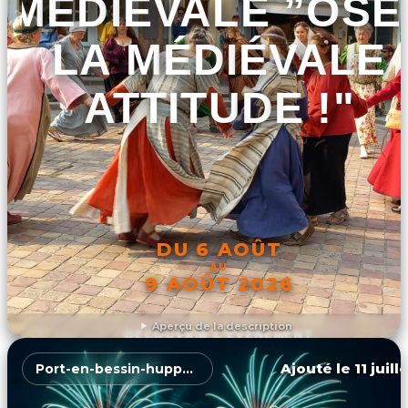
MÉDIÉVALE ”OSE
LA MÉDIÉVALE
ATTITUDE !"
DU 6 AOÛT
AU
9 AOÛT 2026
Aperçu de la description
DÉCOUVRIR L'ÉVÉNEMENT
Ajouté le 11 juill
Port-en-bessin-huppain