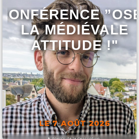
CONFÉRENCE ”OS
LA MÉDIÉVALE
ATTITUDE !"
LE 7 AOÛT 2026
Aperçu de la description