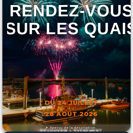
RENDEZ-VOU
SUR LES QUAI
DU 24 JUILLET
AU
28 AOÛT 2026
Aperçu de la description
DÉCOUVRIR L'ÉVÉNEMENT