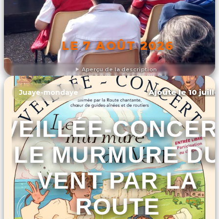
LE 7 AOÛT 2026
Aperçu de la description
DÉCOUVRIR L'ÉVÉNEMENT
Ajouté le 10 juill
Juaye-mondaye
VEILLÉE-CONCER
LE MURMURE D
VENT PAR LA
ROUTE