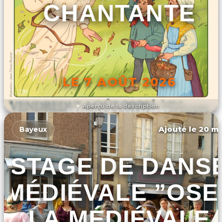
CHANTANTE
LE 7 AOÛT 2026
Aperçu de la description
DÉCOUVRIR L'ÉVÉNEMENT
Ajouté le 20 ma
Bayeux
STAGE DE DANS
MÉDIÉVALE ”OSE
LA MÉDIÉVALE