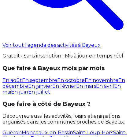
Voir tout l'agenda des activités à Bayeux
Gratuit • Sans inscription • Mis à jour en temps réel
Que faire à Bayeux mois par mois
En août
En septembre
En octobre
En novembre
En
décembre
En janvier
En février
En mars
En avril
En
mai
En juin
En juillet
Que faire à côté de Bayeux ?
Découvrez aussi les activités, loisirs et animations
organisés dans les communes proches de Bayeux.
Guéron
Monceaux-en-Bessin
Saint-Loup-Hors
Saint-