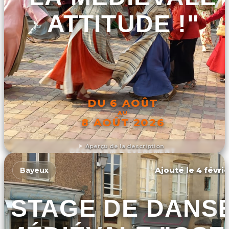
ATTITUDE !"
DU 6 AOÛT
AU
8 AOÛT 2026
Aperçu de la description
DÉCOUVRIR L'ÉVÉNEMENT
Ajouté le 4 févrie
Bayeux
STAGE DE DANS