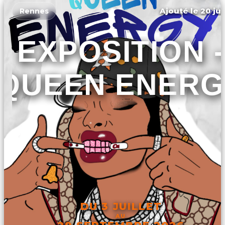
Ajouté le 20 jui
Rennes
EXPOSITION -
QUEEN ENERG
DU 3 JUILLET
AU