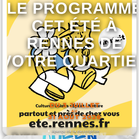
LE PROGRAMM
CET ÉTÉ À
RENNES DE
VOTRE QUARTIE
DU 3 JUILLET
AU
31 AOÛT 2026
Aperçu de la description
DÉCOUVRIR L'ÉVÉNEMENT