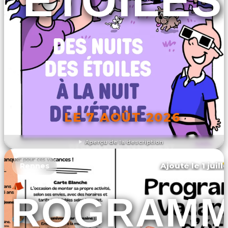
ÉTOILES
LE 7 AOÛT 2026
Aperçu de la description
DÉCOUVRIR L'ÉVÉNEMENT
Ajouté le 1 juill
Rennes
PROGRAM