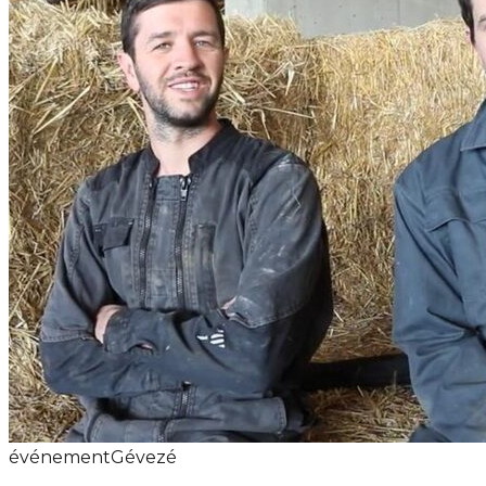
événement
Gévezé