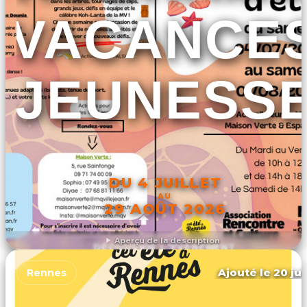
VACANCE
JEUNESS
DU 4 JUILLET
AU
29 AOÛT 2026
Aperçu de la description
DÉCOUVRIR L'ÉVÉNEMENT
Ajouté le 20 jui
Rennes