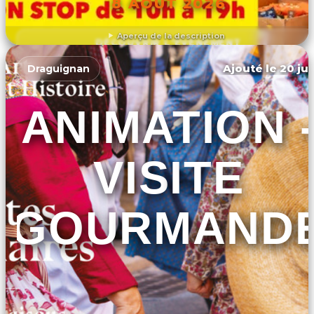
8 AOÛT 2026
Aperçu de la description
DÉCOUVRIR L'ÉVÉNEMENT
Ajouté le 20 jui
Draguignan
ANIMATION 
VISITE
GOURMAND