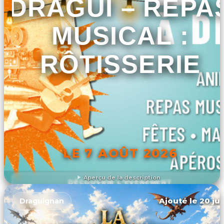
DRAGUI – REPA
MUSICAL :
RÔTISSERIE
LE 7 AOÛT 2026
Aperçu de la description
DÉCOUVRIR L'ÉVÉNEMENT
Ajouté le 20 jui
Draguignan