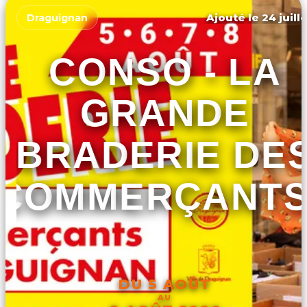
Ajouté le 24 juill
Draguignan
CONSO - LA
GRANDE
BRADERIE DE
COMMERÇANTS
DU 5 AOÛT
AU