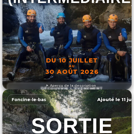
DU 10 JUILLET
AU
30 AOÛT 2026
Aperçu de la description
DÉCOUVRIR L'ÉVÉNEMENT
Ajouté le 11 ju
Foncine-le-bas
SORTIE