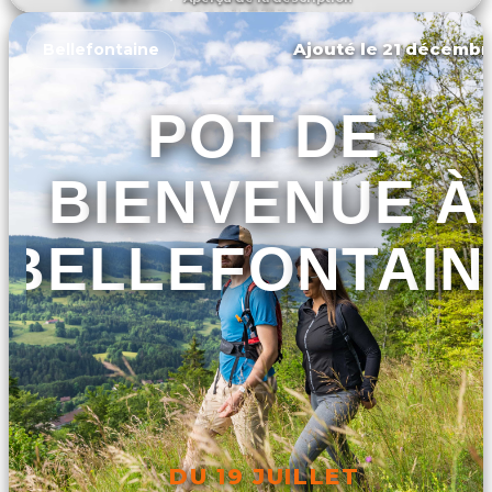
DÉCOUVRIR L'ÉVÉNEMENT
Ajouté le 21 décembr
Bellefontaine
POT DE
BIENVENUE À
BELLEFONTAIN
DU 19 JUILLET