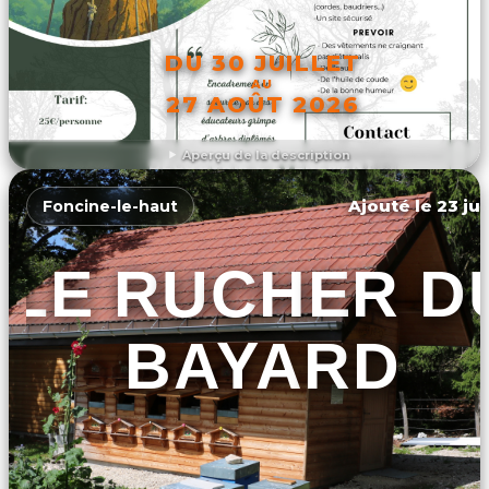
DU 30 JUILLET
AU
27 AOÛT 2026
Aperçu de la description
DÉCOUVRIR L'ÉVÉNEMENT
Ajouté le 23 jui
Foncine-le-haut
LE RUCHER D
BAYARD