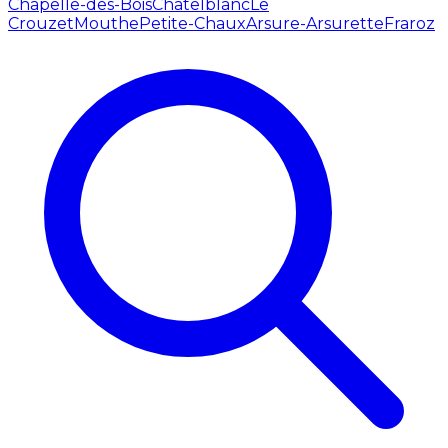
Chapelle-des-Bois
Châtelblanc
Le
Crouzet
Mouthe
Petite-Chaux
Arsure-Arsurette
Fraroz