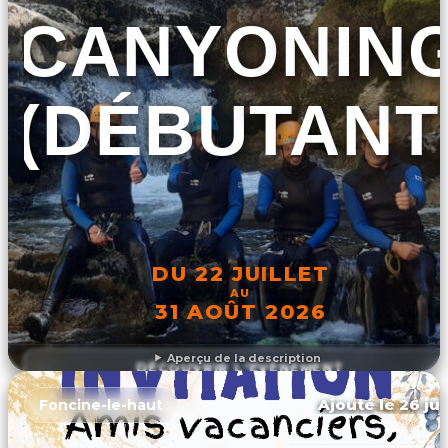
CANYONIN
(DÉBUTANT
DU 22 JUILLET
AU
31 AOÛT 2026
Aperçu de la description
DÉCOUVRIR L'ÉVÉNEMENT
Ajouté le 26 jui
Foncine-le-haut