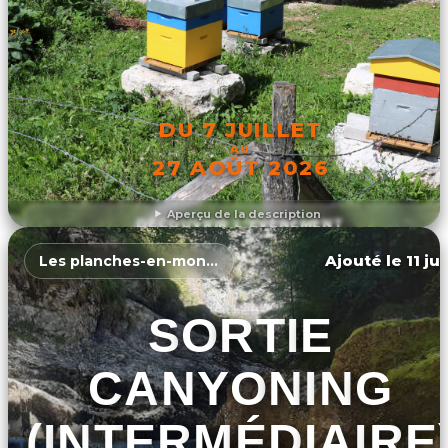
DU 7 JUILLET
AU
27 AOÛT 2026
Aperçu de la description
DÉCOUVRIR L'ÉVÉNEMENT
Ajouté le 11 ju
Les planches-en-montagne
SORTIE
CANYONING
(INTERMÉDIAIRE