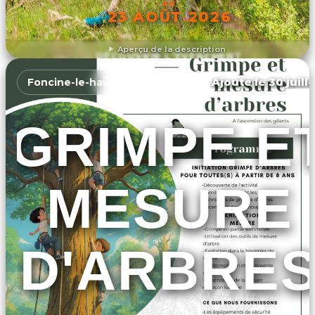
AU
23 AOÛT 2026
Aperçu de la description
DÉCOUVRIR L'ÉVÉNEMENT
Ajouté le 30 juill
Foncine-le-haut
GRIMPE E
MESURE
D'ARBRE