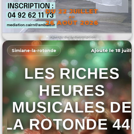
DU 22 JUILLET
AU
26 AOÛT 2026
Aperçu de la description
DÉCOUVRIR L'ÉVÉNEMENT
Ajouté le 18 juill
Simiane-la-rotonde
LES RICHES
HEURES
MUSICALES DE
LA ROTONDE 44