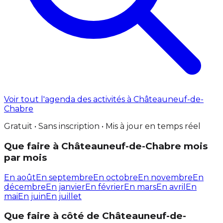
Voir tout l'agenda des activités à Châteauneuf-de-
Chabre
Gratuit • Sans inscription • Mis à jour en temps réel
Que faire à Châteauneuf-de-Chabre mois
par mois
En août
En septembre
En octobre
En novembre
En
décembre
En janvier
En février
En mars
En avril
En
mai
En juin
En juillet
Que faire à côté de Châteauneuf-de-