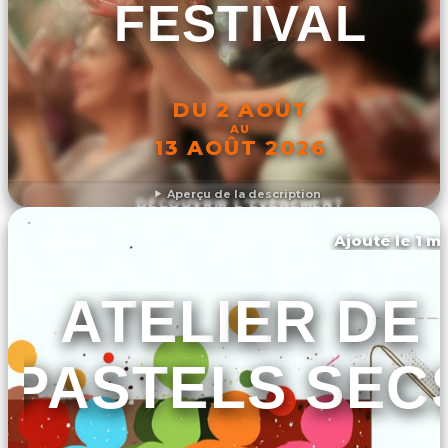
FESTIVAL
DU 2 AOÛT
AU
13 AOÛT 2026
Aperçu de la description
DÉCOUVRIR L'ÉVÉNEMENT
Ajouté le 1 ma
Veynes
ATELIER DE
PASTELS SEC