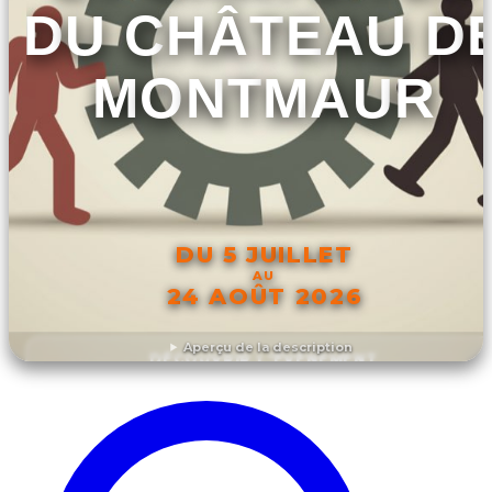
DU CHÂTEAU D
MONTMAUR
DU 5 JUILLET
AU
24 AOÛT 2026
Aperçu de la description
DÉCOUVRIR L'ÉVÉNEMENT