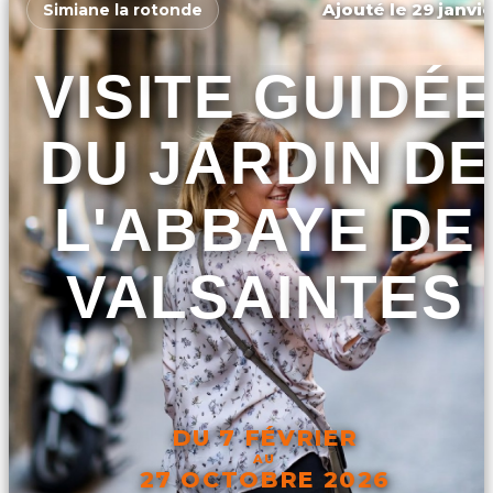
Ajouté le 29 janvie
Simiane la rotonde
VISITE GUIDÉ
DU JARDIN DE
L'ABBAYE DE
VALSAINTES
DU 7 FÉVRIER
AU
27 OCTOBRE 2026