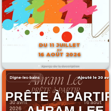
DU 11 JUILLET
AU
16 AOÛT 2026
Aperçu de la description
DÉCOUVRIR L'ÉVÉNEMENT
Ajouté le 20 avr
Digne-les-bains
PRÊTE À PARTI
– AHRAM LEE