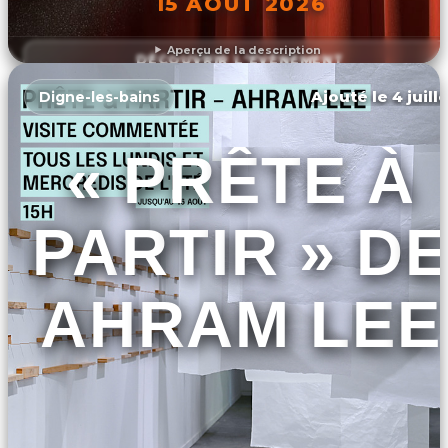
15 AOÛT 2026
Aperçu de la description
DÉCOUVRIR L'ÉVÉNEMENT
Ajouté le 4 juill
Digne-les-bains
« PRÊTE À
PARTIR » DE
AHRAM LEE