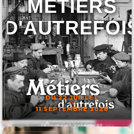
MÉTIERS
D'AUTREFOI
DU 22 JUILLET
AU
11 SEPTEMBRE 2026
Aperçu de la description
DÉCOUVRIR L'ÉVÉNEMENT