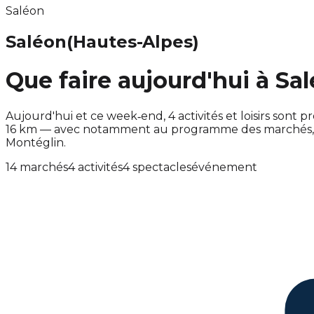
Saléon
Saléon
(Hautes-Alpes)
Que faire aujourd'hui à Sa
Aujourd'hui et ce week‑end, 4 activités et loisirs so
16 km — avec notamment au programme des marchés, ac
Montéglin.
14 marchés
4 activités
4 spectacles
événement