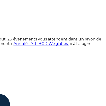
n tout, 23 événements vous attendent dans un rayon de
ement «
Annulé - 7th BGD Weightless
» à Laragne-