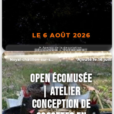
LE 6 AOÛT 2026
Aperçu de la description
DÉCOUVRIR L'ÉVÉNEMENT
Ajouté le 16 juill
Noyal-châtillon-sur-seiche
OPEN ÉCOMUSÉE
| ATELIER
CONCEPTION DE