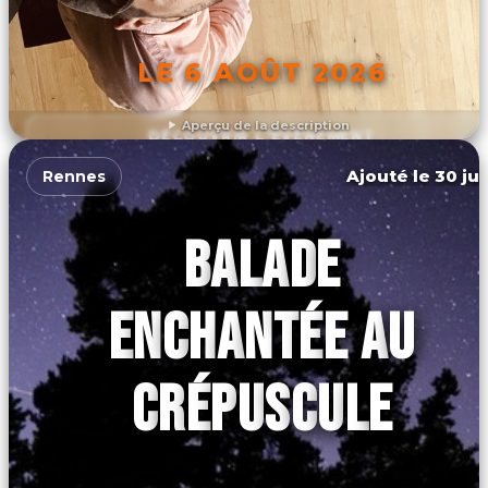
LE 6 AOÛT 2026
Aperçu de la description
DÉCOUVRIR L'ÉVÉNEMENT
Ajouté le 30 jui
Rennes
BALADE
ENCHANTÉE AU
CRÉPUSCULE