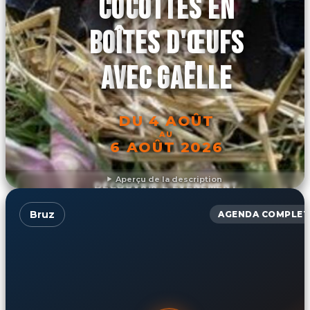
COCOTTES EN
BOÎTES D'ŒUFS
AVEC GAËLLE
DU 4 AOÛT
AU
6 AOÛT 2026
Aperçu de la description
DÉCOUVRIR L'ÉVÉNEMENT
Bruz
AGENDA COMPLET