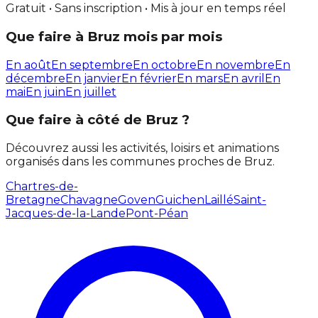
Gratuit • Sans inscription • Mis à jour en temps réel
Que faire à Bruz mois par mois
En août
En septembre
En octobre
En novembre
En
décembre
En janvier
En février
En mars
En avril
En
mai
En juin
En juillet
Que faire à côté de Bruz ?
Découvrez aussi les activités, loisirs et animations
organisés dans les communes proches de Bruz.
Chartres-de-
Bretagne
Chavagne
Goven
Guichen
Laillé
Saint-
Jacques-de-la-Lande
Pont-Péan