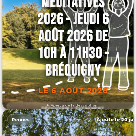
MÉDITATIVES
2026 - JEUDI 6
AOÛT 2026 DE
10H À 11H30 -
BRÉQUIGNY
LE 6 AOÛT 2026
Aperçu de la description
DÉCOUVRIR L'ÉVÉNEMENT
Ajouté le 20 jui
Rennes