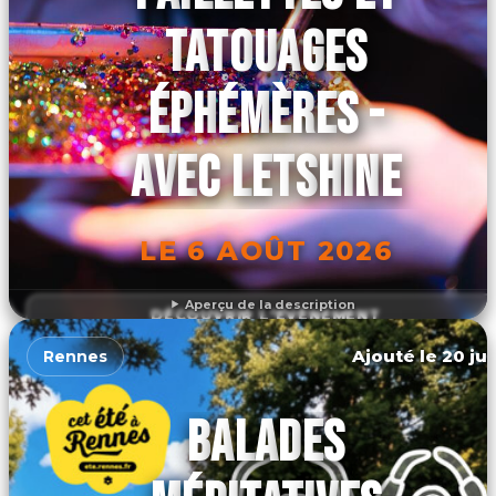
TATOUAGES
ÉPHÉMÈRES -
AVEC LETSHINE
LE 6 AOÛT 2026
Aperçu de la description
DÉCOUVRIR L'ÉVÉNEMENT
Ajouté le 20 jui
Rennes
BALADES