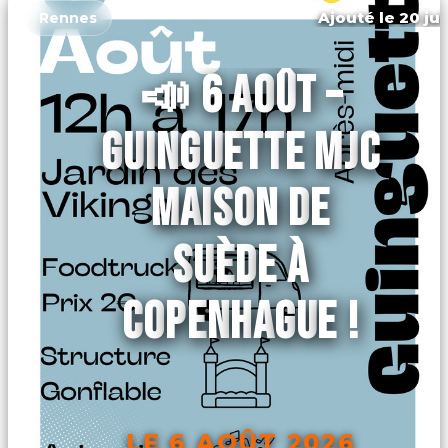
Ajouté le 20 jui
Rennes
📣 6 AOÛT –
GUINGUETTE MJC
MAISON DE
SUÈDE À
COPENHAGUE !
LE 6 AOÛT 2026