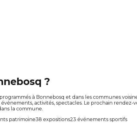
onnebosq ?
sont programmés à Bonnebosq et dans les communes voisi
énements, activités, spectacles. Le prochain rendez-
 dans la commune.
nts patrimoine
38 expositions
23 événements sportifs