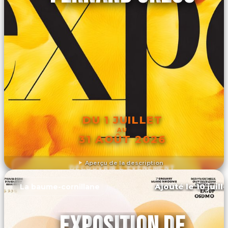
DU 1 JUILLET
AU
31 AOÛT 2026
Aperçu de la description
DÉCOUVRIR L'ÉVÉNEMENT
Ajouté le 10 juill
La baume-cornillane
EXPOSITION DE