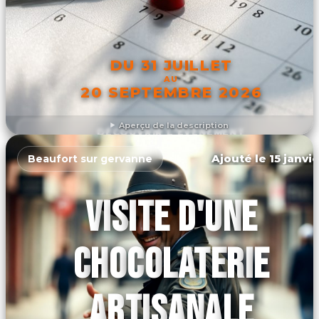
DU 31 JUILLET
AU
20 SEPTEMBRE 2026
Aperçu de la description
DÉCOUVRIR L'ÉVÉNEMENT
Ajouté le 15 janvi
Beaufort sur gervanne
VISITE D'UNE
CHOCOLATERIE
ARTISANALE