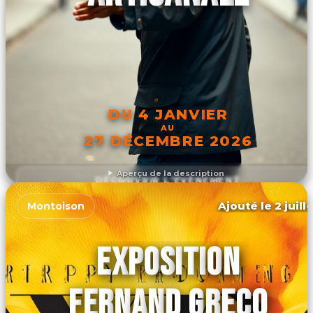
DU 4 JANVIER
AU
27 DÉCEMBRE 2026
Aperçu de la description
DÉCOUVRIR L'ÉVÉNEMENT
Ajouté le 2 juill
Montoison
EXPOSITION
FERNAND GRECO