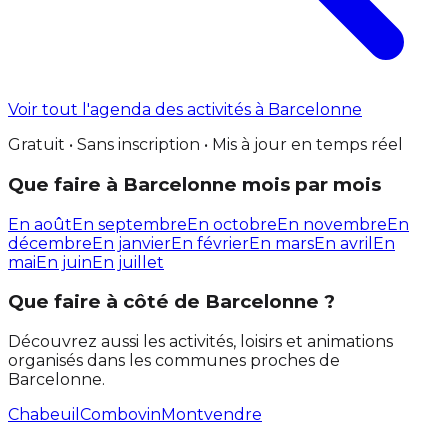
Voir tout l'agenda des activités à Barcelonne
Gratuit • Sans inscription • Mis à jour en temps réel
Que faire à Barcelonne mois par mois
En août
En septembre
En octobre
En novembre
En
décembre
En janvier
En février
En mars
En avril
En
mai
En juin
En juillet
Que faire à côté de Barcelonne ?
Découvrez aussi les activités, loisirs et animations
organisés dans les communes proches de
Barcelonne.
Chabeuil
Combovin
Montvendre