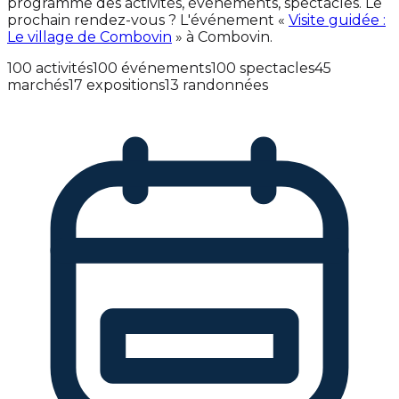
programme des activités, événements, spectacles. Le
prochain rendez-vous ? L'événement «
Visite guidée :
Le village de Combovin
» à Combovin.
100 activités
100 événements
100 spectacles
45
marchés
17 expositions
13 randonnées