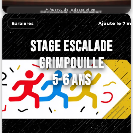
Aperçu de la description
DÉCOUVRIR L'ÉVÉNEMENT
Ajouté le 7 ma
Barbières
STAGE ESCALADE
GRIMPOUILLE
5-6 ANS