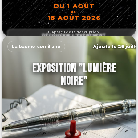
DU 1 AOÛT
AU
18 AOÛT 2026
Aperçu de la description
DÉCOUVRIR L'ÉVÉNEMENT
Ajouté le 29 juill
La baume-cornillane
EXPOSITION ”LUMIÈRE
NOIRE"