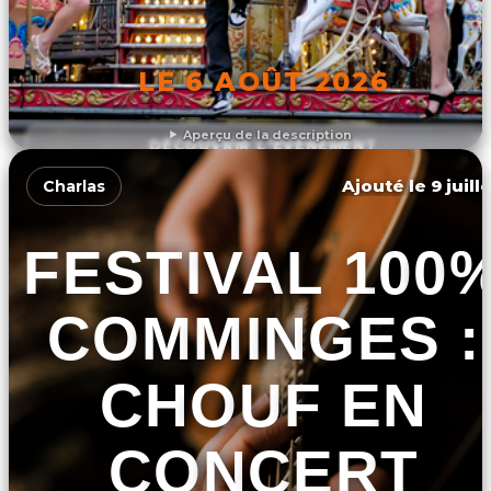
LE 6 AOÛT 2026
Aperçu de la description
DÉCOUVRIR L'ÉVÉNEMENT
Ajouté le 9 juill
Charlas
FESTIVAL 100
COMMINGES :
CHOUF EN
CONCERT