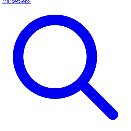
Marcet
Sepx