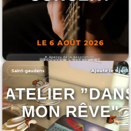
LE 6 AOÛT 2026
Aperçu de la description
DÉCOUVRIR L'ÉVÉNEMENT
Ajouté le 9 juill
Saint-gaudens
ATELIER ”DAN
MON RÊVE"