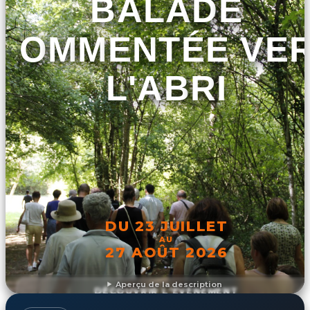
BALADE
COMMENTÉE VE
L'ABRI
DU 23 JUILLET
AU
27 AOÛT 2026
Aperçu de la description
DÉCOUVRIR L'ÉVÉNEMENT