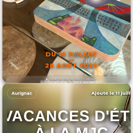
DU 19 JUILLET
AU
28 AOÛT 2026
Aperçu de la description
DÉCOUVRIR L'ÉVÉNEMENT
Ajouté le 11 juill
Aurignac
VACANCES D'ÉT
À LA MJC