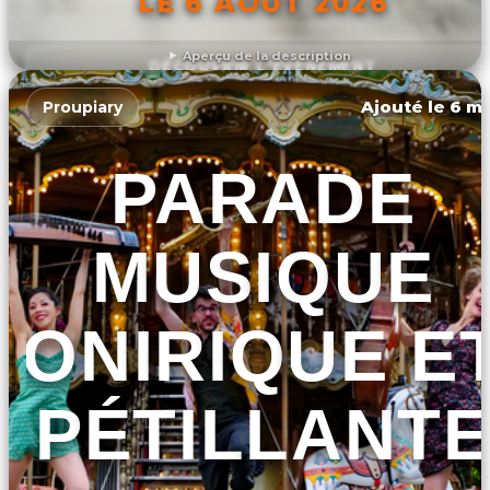
LE 6 AOÛT 2026
Aperçu de la description
DÉCOUVRIR L'ÉVÉNEMENT
Ajouté le 6 ma
Proupiary
PARADE
MUSIQUE
ONIRIQUE E
PÉTILLANTE