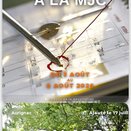
DU 3 AOÛT
AU
6 AOÛT 2026
Aperçu de la description
DÉCOUVRIR L'ÉVÉNEMENT
Ajouté le 17 juill
Aurignac