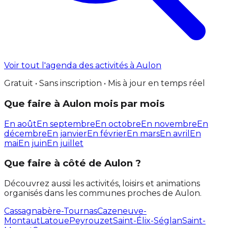
Voir tout l'agenda des activités à Aulon
Gratuit • Sans inscription • Mis à jour en temps réel
Que faire à Aulon mois par mois
En août
En septembre
En octobre
En novembre
En
décembre
En janvier
En février
En mars
En avril
En
mai
En juin
En juillet
Que faire à côté de Aulon ?
Découvrez aussi les activités, loisirs et animations
organisés dans les communes proches de Aulon.
Cassagnabère-Tournas
Cazeneuve-
Montaut
Latoue
Peyrouzet
Saint-Élix-Séglan
Saint-