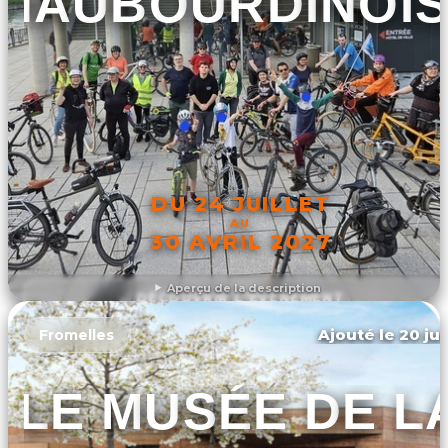
HAUBOURDINOI
DU 24 JUILLET
AU
30 AVRIL 2027
Aperçu de la description
DÉCOUVRIR L'ÉVÉNEMENT
Ajouté le 20 jui
Fromelles
LE MUSÉE DE L