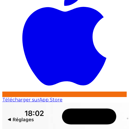
Télécharger sur
App Store