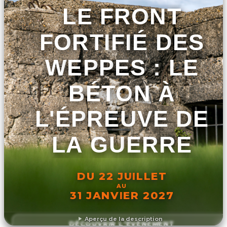
LE FRONT
FORTIFIÉ DES
WEPPES : LE
BÉTON À
L'ÉPREUVE DE
LA GUERRE
DU 22 JUILLET
AU
31 JANVIER 2027
Aperçu de la description
DÉCOUVRIR L'ÉVÉNEMENT