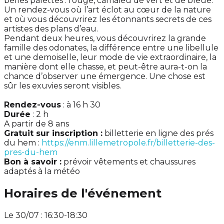
belles palettes : rouge, camaïeu de vert et de bleue.
Un rendez-vous où l’art éclot au cœur de la nature
et où vous découvrirez les étonnants secrets de ces
artistes des plans d’eau.
Pendant deux heures, vous découvrirez la grande
famille des odonates, la différence entre une libellule
et une demoiselle, leur mode de vie extraordinaire, la
manière dont elle chasse, et peut-être aura-t-on la
chance d’observer une émergence. Une chose est
sûr les exuvies seront visibles.
Rendez-vous
: à 16 h 30
Durée
: 2 h
A partir de 8 ans
Gratuit sur inscription :
billetterie en ligne des prés
du hem :
https://enm.lillemetropole.fr/billetterie-des-
pres-du-hem
Bon à savoir :
prévoir vêtements et chaussures
adaptés à la météo
Horaires de l'événement
Le 30/07 : 16:30-18:30