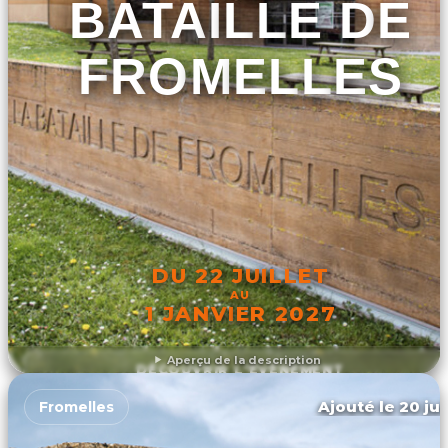
BATAILLE DE
FROMELLES
DU 22 JUILLET
AU
1 JANVIER 2027
Aperçu de la description
DÉCOUVRIR L'ÉVÉNEMENT
Ajouté le 20 jui
Fromelles