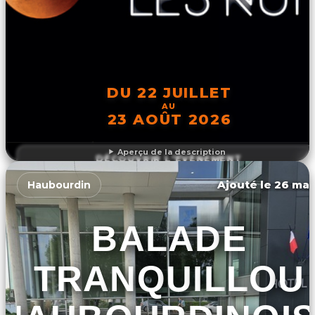
DU 22 JUILLET
AU
23 AOÛT 2026
Aperçu de la description
DÉCOUVRIR L'ÉVÉNEMENT
Ajouté le 26 mar
Haubourdin
BALADE
TRANQUILLOU