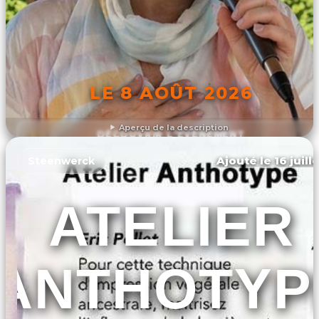
LE 8 AOÛT 2026
Aperçu de la description
DÉCOUVRIR L'ÉVÉNEMENT
Ajouté le 16 juill
Steenwerck
ATELIER
ANTHOTYP