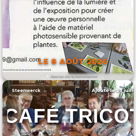
LE 8 AOÛT 2026
Aperçu de la description
DÉCOUVRIR L'ÉVÉNEMENT
Ajouté le 27 juill
Steenwerck
CAFÉ TRICO