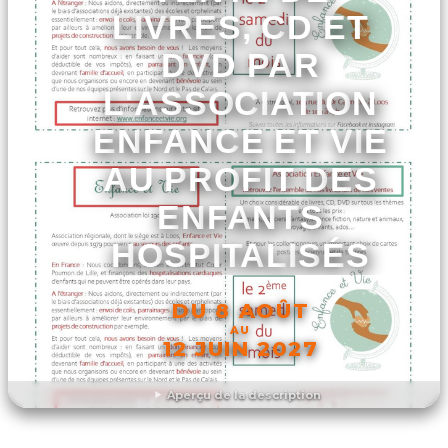
LIVRES, CD ET
DVD PAR
L'ASSOCIATION
ENFANCE ET VIE
AU PROFIT DES
ENFANTS
HOSPITALISÉS
DU 8 AOÛT
AU
12 JUIN 2027
Aperçu de la description
DÉCOUVRIR L'ÉVÉNEMENT