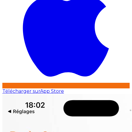
Télécharger sur
App Store