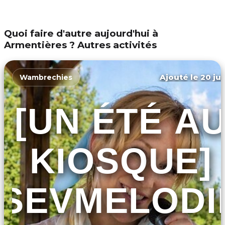
Quoi faire d'autre aujourd'hui à
Armentières ? Autres activités
Ajouté le 20 jui
Wambrechies
[UN ÉTÉ A
KIOSQUE]
SEVMELODI