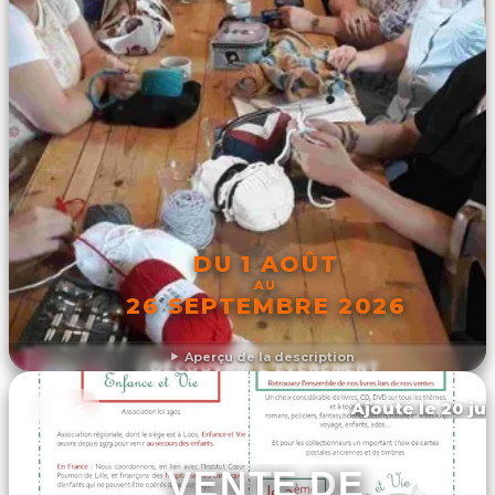
DU 1 AOÛT
AU
26 SEPTEMBRE 2026
Aperçu de la description
DÉCOUVRIR L'ÉVÉNEMENT
Ajouté le 20 jui
Loos
VENTE DE