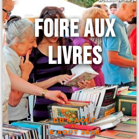
FOIRE AUX
LIVRES
DU 4 AOÛT
AU
6 AOÛT 2026