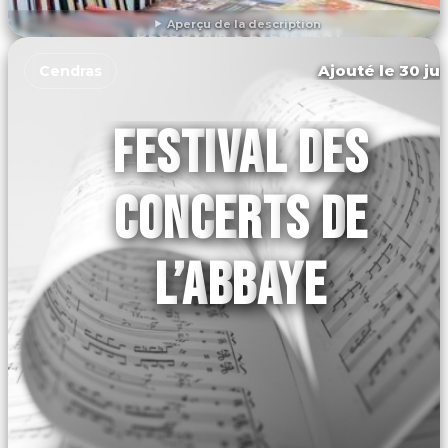
Aperçu de la description
DÉCOUVRIR L'ÉVÉNEMENT
Ajouté le 30 jui
Cendras
FESTIVAL DES
CONCERTS DE
L’ABBAYE