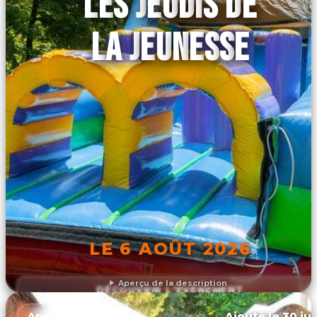
LES JEUDIS DE
LA JEUNESSE
LE 6 AOÛT 2026
Aperçu de la description
DÉCOUVRIR L'ÉVÉNEMENT
Ajouté le 30 jui
Anduze