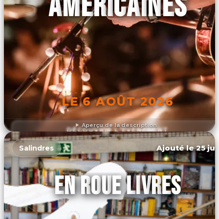
AMÉRICAINES
LE 6 AOÛT 2026
Aperçu de la description
DÉCOUVRIR L'ÉVÉNEMENT
Ajouté le 25 jui
Salindres
EN ROUE LIVRES