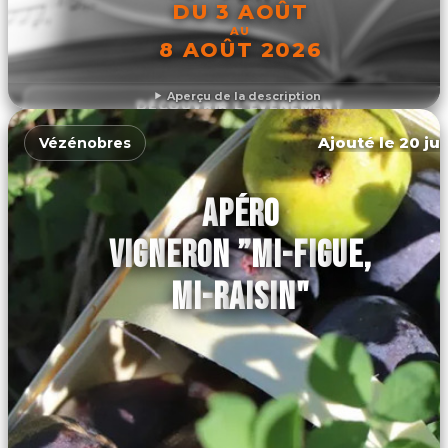
DU 3 AOÛT
AU
8 AOÛT 2026
Aperçu de la description
DÉCOUVRIR L'ÉVÉNEMENT
Ajouté le 20 jui
Vézénobres
APÉRO
VIGNERON ”MI-FIGUE,
MI-RAISIN"