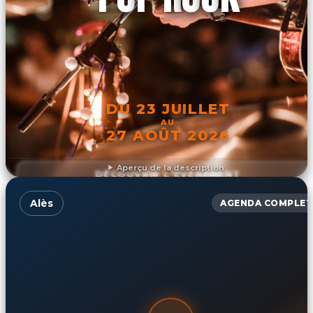
DU 23 JUILLET
AU
27 AOÛT 2026
Aperçu de la description
DÉCOUVRIR L'ÉVÉNEMENT
Alès
AGENDA COMPLET