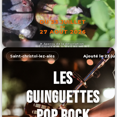
DU 23 JUILLET
AU
27 AOÛT 2026
Aperçu de la description
DÉCOUVRIR L'ÉVÉNEMENT
Ajouté le 23 jui
Saint-christol-lez-alès
LES
GUINGUETTES
POP ROCK