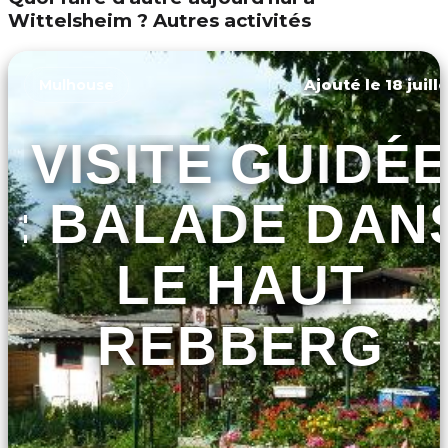
Wittelsheim ? Autres activités
Ajouté le 18 juill
Mulhouse
VISITE GUIDÉ
: BALADE DAN
LE HAUT
REBBERG