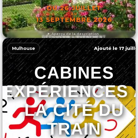
DU 26 JUILLET
AU
13 SEPTEMBRE 2026
Aperçu de la description
DÉCOUVRIR L'ÉVÉNEMENT
Ajouté le 17 juill
Mulhouse
CABINES
EXPÉRIENCES 
LA CITÉ DU
TRAIN