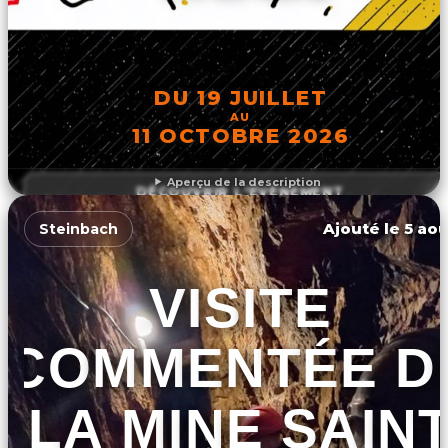
DU 19 JUILLET
AU
11 OCTOBRE 2026
Aperçu de la description
DÉCOUVRIR L'ÉVÉNEMENT
Ajouté le 5 aoû
Steinbach
VISITE
COMMENTÉE D
LA MINE SAIN