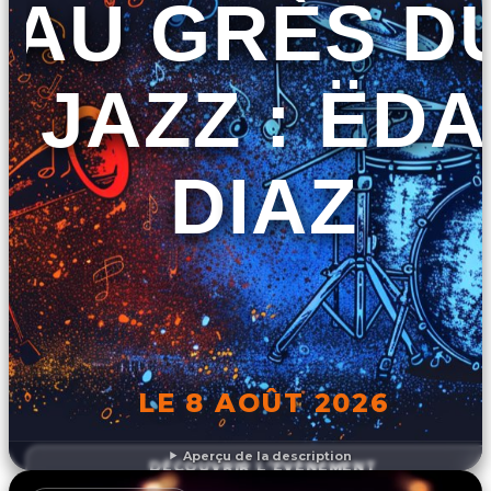
AU GRÈS D
JAZZ : ËDA
DIAZ
LE 8 AOÛT 2026
Aperçu de la description
DÉCOUVRIR L'ÉVÉNEMENT