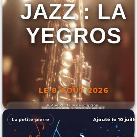
JAZZ : LA
YEGROS
LE 8 AOÛT 2026
Aperçu de la description
DÉCOUVRIR L'ÉVÉNEMENT
Ajouté le 10 juill
La petite-pierre