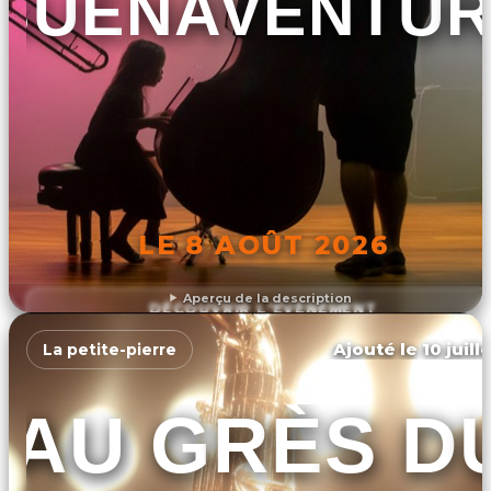
BUENAVENTU
LE 8 AOÛT 2026
Aperçu de la description
DÉCOUVRIR L'ÉVÉNEMENT
Ajouté le 10 juill
La petite-pierre
AU GRÈS D