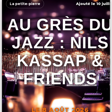
Ajouté le 10 juill
La petite-pierre
AU GRÈS D
JAZZ : NILS
KASSAP &
FRIENDS
LE 8 AOÛT 2026