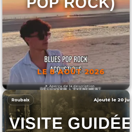
POP ROCK)
LE 8 AOÛT 2026
Aperçu de la description
DÉCOUVRIR L'ÉVÉNEMENT
Ajouté le 20 jui
Roubaix
VISITE GUIDÉ