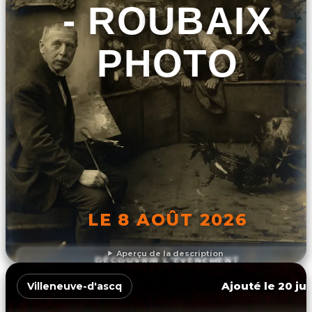
- ROUBAIX
PHOTO
LE 8 AOÛT 2026
Aperçu de la description
DÉCOUVRIR L'ÉVÉNEMENT
Ajouté le 20 jui
Villeneuve-d'ascq