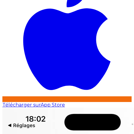
Télécharger sur
App Store