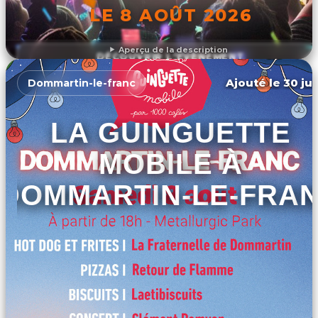
LE 8 AOÛT 2026
Aperçu de la description
DÉCOUVRIR L'ÉVÉNEMENT
Ajouté le 30 jui
Dommartin-le-franc
LA GUINGUETTE
MOBILE À
DOMMARTIN-LE-FRA