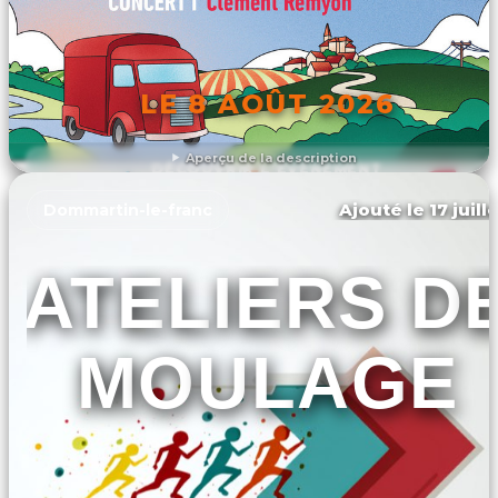
LE 8 AOÛT 2026
Aperçu de la description
DÉCOUVRIR L'ÉVÉNEMENT
Ajouté le 17 juill
Dommartin-le-franc
ATELIERS D
MOULAGE