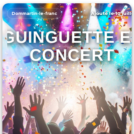
Ajouté le 10 juill
Dommartin-le-franc
GUINGUETTE E
CONCERT