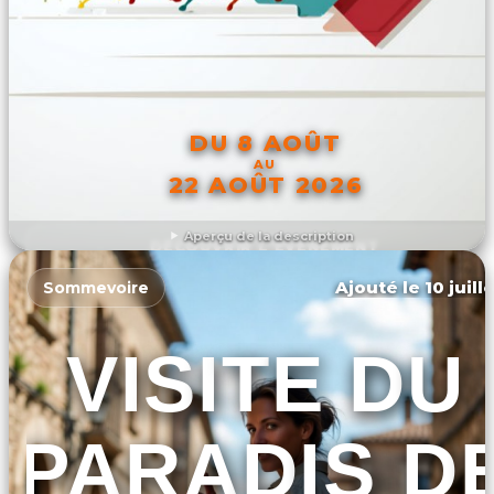
DU 8 AOÛT
AU
22 AOÛT 2026
Aperçu de la description
DÉCOUVRIR L'ÉVÉNEMENT
Ajouté le 10 juill
Sommevoire
VISITE DU
PARADIS D