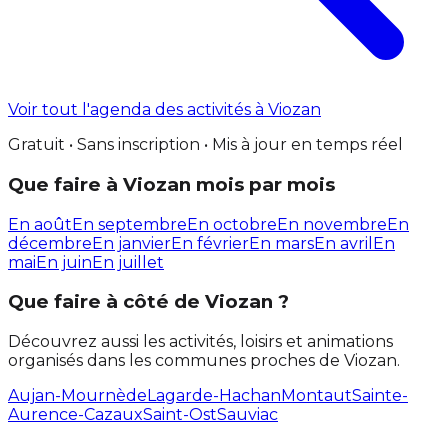
Voir tout l'agenda des activités à Viozan
Gratuit • Sans inscription • Mis à jour en temps réel
Que faire à Viozan mois par mois
En août
En septembre
En octobre
En novembre
En
décembre
En janvier
En février
En mars
En avril
En
mai
En juin
En juillet
Que faire à côté de Viozan ?
Découvrez aussi les activités, loisirs et animations
organisés dans les communes proches de Viozan.
Aujan-Mournède
Lagarde-Hachan
Montaut
Sainte-
Aurence-Cazaux
Saint-Ost
Sauviac