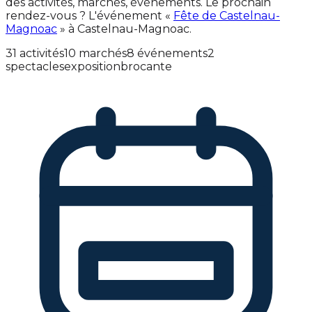
des activités, marchés, événements. Le prochain
rendez-vous ? L'événement «
Fête de Castelnau-
Magnoac
» à Castelnau-Magnoac.
31 activités
10 marchés
8 événements
2
spectacles
exposition
brocante