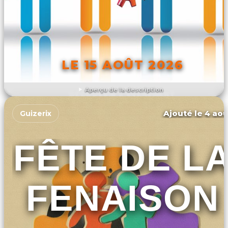
LE 15 AOÛT 2026
Aperçu de la description
DÉCOUVRIR L'ÉVÉNEMENT
Ajouté le 4 aoû
Guizerix
FÊTE DE L
FENAISON