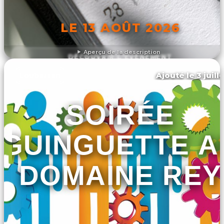
LE 13 AOÛT 2026
Aperçu de la description
DÉCOUVRIR L'ÉVÉNEMENT
Ajouté le 3 juill
Loubersan
SOIRÉE
GUINGUETTE A
DOMAINE REY