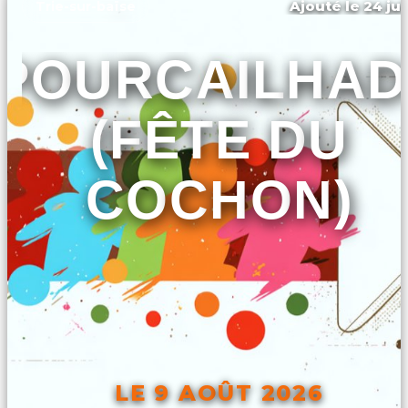
Ajouté le 24 jui
Trie-sur-baïse
POURCAILHAD
(FÊTE DU
COCHON)
LE 9 AOÛT 2026