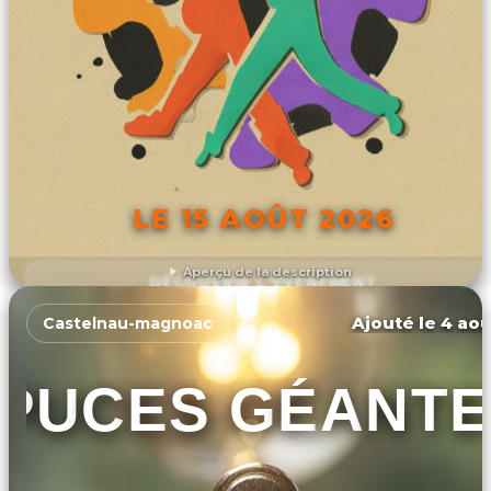
LE 15 AOÛT 2026
Aperçu de la description
DÉCOUVRIR L'ÉVÉNEMENT
Ajouté le 4 aoû
Castelnau-magnoac
PUCES GÉANTE