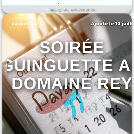
Aperçu de la description
DÉCOUVRIR L'ÉVÉNEMENT
Ajouté le 10 juill
Loubersan
SOIRÉE
GUINGUETTE A
DOMAINE REY