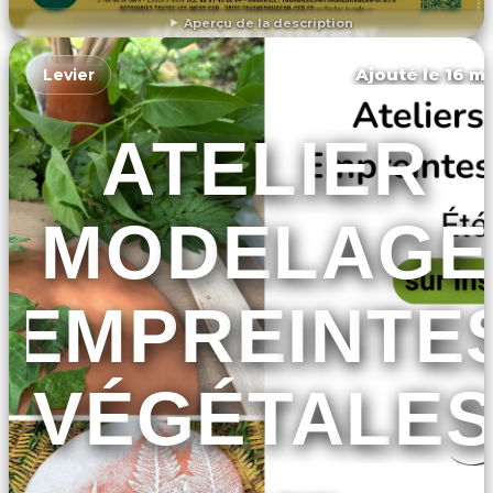
Aperçu de la description
DÉCOUVRIR L'ÉVÉNEMENT
Ajouté le 16 ma
Levier
ATELIER
MODELAGE
EMPREINTE
VÉGÉTALE