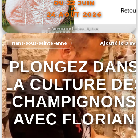
DU 22 JUIN
AU
24 AOÛT 2026
Aperçu de la description
DÉCOUVRIR L'ÉVÉNEMENT
Ajouté le 3 avr
Nans-sous-sainte-anne
PLONGEZ DAN
LA CULTURE DE
CHAMPIGNONS
AVEC FLORIAN