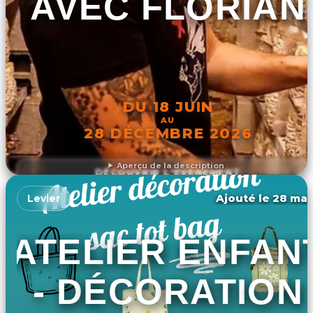
AVEC FLORIAN
DU 18 JUIN
AU
28 DÉCEMBRE 2026
Aperçu de la description
DÉCOUVRIR L'ÉVÉNEMENT
Ajouté le 28 mar
Levier
ATELIER ENFAN
- DÉCORATION