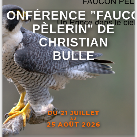
CONFÉRENCE ”FAUC
PÈLERIN" DE
CHRISTIAN
BULLE
DU 21 JUILLET
AU
25 AOÛT 2026