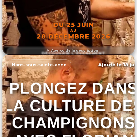
DU 25 JUIN
AU
28 DÉCEMBRE 2026
Aperçu de la description
DÉCOUVRIR L'ÉVÉNEMENT
Ajouté le 18 ju
Nans-sous-sainte-anne
PLONGEZ DAN
LA CULTURE DE
CHAMPIGNONS