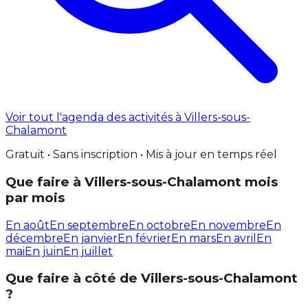
Voir tout l'agenda des activités à Villers-sous-
Chalamont
Gratuit • Sans inscription • Mis à jour en temps réel
Que faire à Villers-sous-Chalamont mois
par mois
En août
En septembre
En octobre
En novembre
En
décembre
En janvier
En février
En mars
En avril
En
mai
En juin
En juillet
Que faire à côté de Villers-sous-Chalamont
?