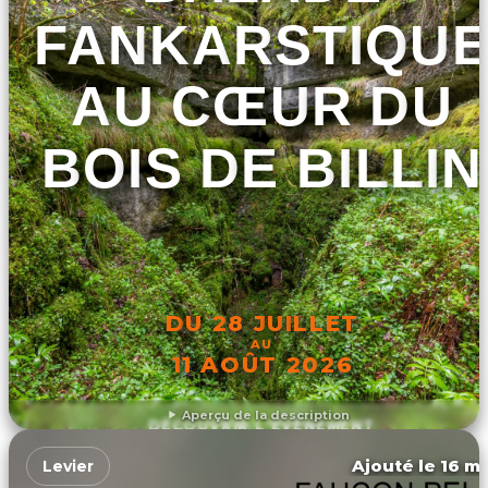
FANKARSTIQU
AU CŒUR DU
BOIS DE BILLIN
DU 28 JUILLET
AU
11 AOÛT 2026
Aperçu de la description
DÉCOUVRIR L'ÉVÉNEMENT
Ajouté le 16 ma
Levier