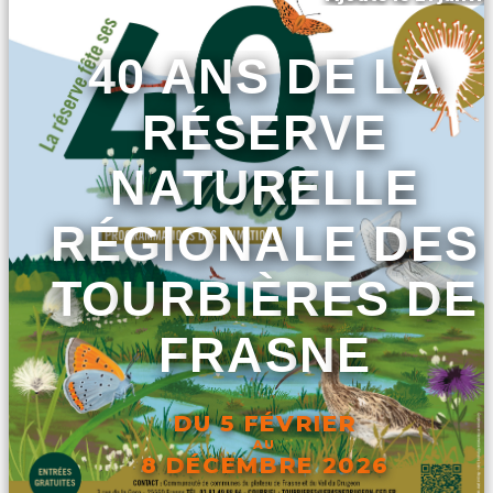
40 ANS DE LA
RÉSERVE
NATURELLE
RÉGIONALE DES
TOURBIÈRES DE
FRASNE
DU 5 FÉVRIER
AU
8 DÉCEMBRE 2026