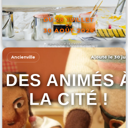
DU 28 JUILLET
AU
30 AOÛT 2026
Aperçu de la description
DÉCOUVRIR L'ÉVÉNEMENT
Ajouté le 30 jui
Ancienville
DES ANIMÉS 
LA CITÉ !