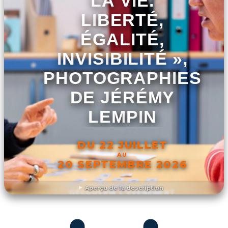
LA VIE.
LIBERTÉ,
ÉGALITÉ,
INVISIBILITÉ »,
PHOTOGRAPHIES
DE JÉRÉMY
LEMPIN
DU 22 JUILLET
AU
20 SEPTEMBRE 2026
Aperçu de la description
DÉCOUVRIR L'ÉVÉNEMENT