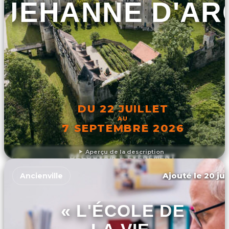
JEHANNE D'AR
DU 22 JUILLET
AU
7 SEPTEMBRE 2026
Aperçu de la description
DÉCOUVRIR L'ÉVÉNEMENT
Ajouté le 20 jui
Ancienville
« L'ÉCOLE DE