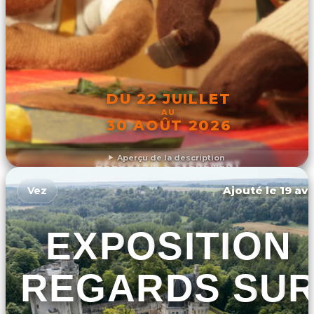
DU 22 JUILLET
AU
30 AOÛT 2026
Aperçu de la description
DÉCOUVRIR L'ÉVÉNEMENT
Ajouté le 19 avr
Vez
EXPOSITION
REGARDS SU