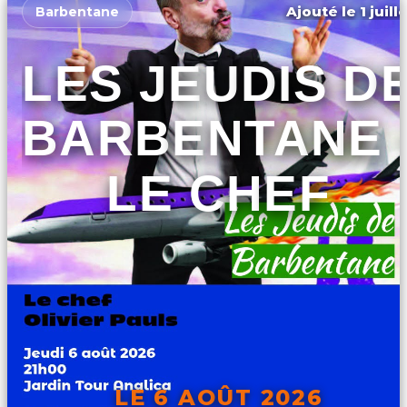
Ajouté le 1 juill
Barbentane
LES JEUDIS D
BARBENTANE 
LE CHEF
LE 6 AOÛT 2026