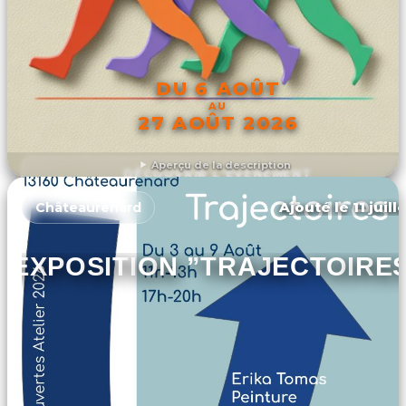
DU 6 AOÛT
AU
27 AOÛT 2026
Aperçu de la description
DÉCOUVRIR L'ÉVÉNEMENT
Ajouté le 11 juill
Châteaurenard
EXPOSITION ”TRAJECTOIRE