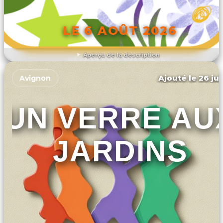
LE 6 AOÛT 2026
Aperçu de la description
DÉCOUVRIR L'ÉVÉNEMENT
Ajouté le 26 jui
Avignon
UN VERRE AU
JARDINS