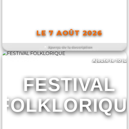
LE 7 AOÛT 2026
Aperçu de la description
DÉCOUVRIR L'ÉVÉNEMENT
Ajouté le 10 ju
Pollestres
FESTIVAL
FOLKLORIQU