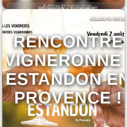
Aperçu de la description
DÉCOUVRIR L'ÉVÉNEMENT
Ajouté le 20 jui
Perpignan
RENCONTRE
VIGNERONNE 
ESTANDON E
PROVENCE !