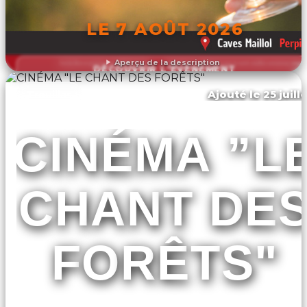
LE 7 AOÛT 2026
Aperçu de la description
DÉCOUVRIR L'ÉVÉNEMENT
Ajouté le 25 juill
Trouillas
CINÉMA ”L
CHANT DE
FORÊTS"