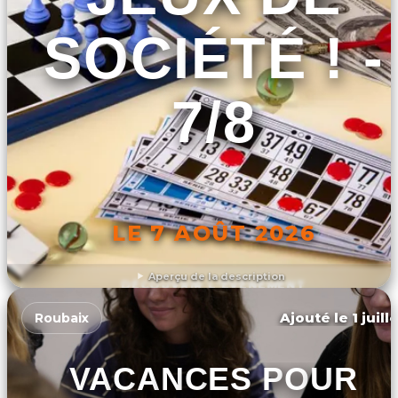
SOCIÉTÉ ! -
7/8
LE 7 AOÛT 2026
Aperçu de la description
DÉCOUVRIR L'ÉVÉNEMENT
Ajouté le 1 juill
Roubaix
VACANCES POUR