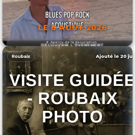
LE 8 AOÛT 2026
Aperçu de la description
DÉCOUVRIR L'ÉVÉNEMENT
Ajouté le 20 jui
Roubaix
VISITE GUIDÉ
- ROUBAIX
PHOTO