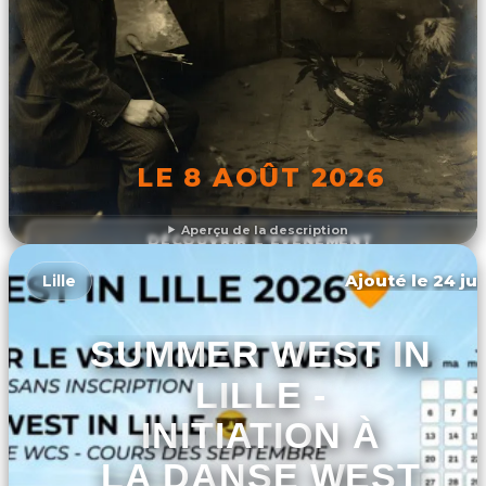
LE 8 AOÛT 2026
Aperçu de la description
DÉCOUVRIR L'ÉVÉNEMENT
Ajouté le 24 jui
Lille
SUMMER WEST IN
LILLE -
INITIATION À
LA DANSE WEST