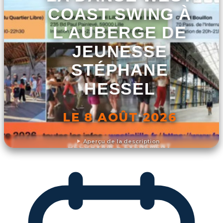
COAST SWING À
L'AUBERGE DE
JEUNESSE
STÉPHANE
HESSEL
LE 8 AOÛT 2026
Aperçu de la description
DÉCOUVRIR L'ÉVÉNEMENT