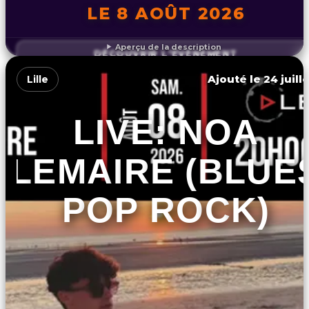
LE 8 AOÛT 2026
Aperçu de la description
DÉCOUVRIR L'ÉVÉNEMENT
Ajouté le 24 juill
Lille
LIVE: NOA
LEMAIRE (BLUE
POP ROCK)